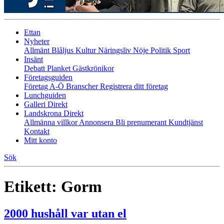
Ettan
Nyheter
Allmänt
Blåljus
Kultur
Näringsliv
Nöje
Politik
Sport
Insänt
Debatt
Planket
Gästkrönikor
Företagsguiden
Företag A-Ö
Branscher
Registrera ditt företag
Lunchguiden
Galleri Direkt
Landskrona Direkt
Allmänna villkor
Annonsera
Bli prenumerant
Kundtjänst
Kontakt
Mitt konto
Sök
Etikett:
Gorm
2000 hushåll var utan el