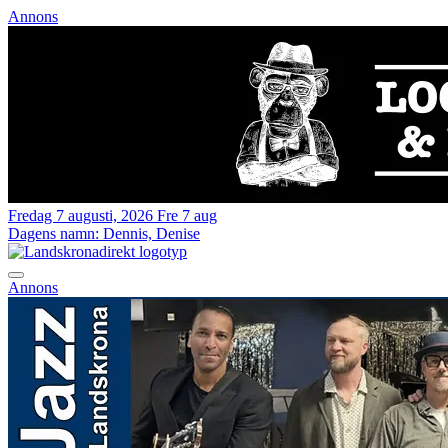
Annons
Fredag 7 augusti, 2026
Fre 7 aug
Dagens namn:
Dennis, Denise
Annons