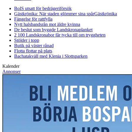
BoIS utsatt för bedrägeriförsök
Gästkrönika: När staden glömmer sina spår
Gästkrönika
Fängelse för rattfylla
Nytt halsbandsrån mot äldre kvinna
De beslut som byggde Landskrona
planket
2 100 Landskronabor får tycka till om tryggheten
Stölder i topp
Butik på väster rånad
Flotta flottar på plats
Bachatakväll med Klenia i Slottsparken
Kalender
Annonser