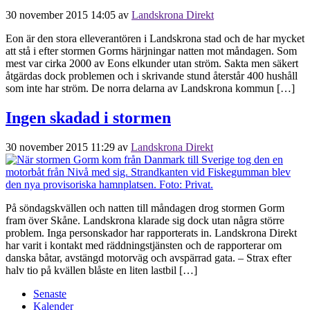
30 november 2015 14:05
av
Landskrona Direkt
Eon är den stora elleverantören i Landskrona stad och de har mycket
att stå i efter stormen Gorms härjningar natten mot måndagen. Som
mest var cirka 2000 av Eons elkunder utan ström. Sakta men säkert
åtgärdas dock problemen och i skrivande stund återstår 400 hushåll
som inte har ström. De norra delarna av Landskrona kommun […]
Ingen skadad i stormen
30 november 2015 11:29
av
Landskrona Direkt
På söndagskvällen och natten till måndagen drog stormen Gorm
fram över Skåne. Landskrona klarade sig dock utan några större
problem. Inga personskador har rapporterats in. Landskrona Direkt
har varit i kontakt med räddningstjänsten och de rapporterar om
danska båtar, avstängd motorväg och avspärrad gata. – Strax efter
halv tio på kvällen blåste en liten lastbil […]
Senaste
Kalender