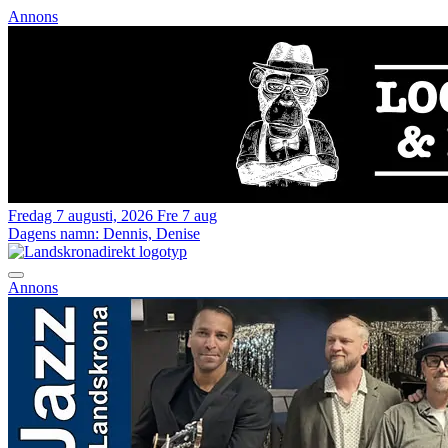
Annons
Fredag 7 augusti, 2026
Fre 7 aug
Dagens namn:
Dennis, Denise
Annons