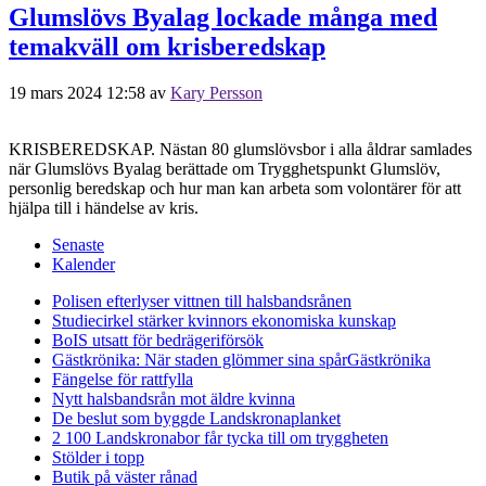
Glumslövs Byalag lockade många med
temakväll om krisberedskap
19 mars 2024 12:58
av
Kary Persson
KRISBEREDSKAP. Nästan 80 glumslövsbor i alla åldrar samlades
när Glumslövs Byalag berättade om Trygghetspunkt Glumslöv,
personlig beredskap och hur man kan arbeta som volontärer för att
hjälpa till i händelse av kris.
Senaste
Kalender
Polisen efterlyser vittnen till halsbandsrånen
Studiecirkel stärker kvinnors ekonomiska kunskap
BoIS utsatt för bedrägeriförsök
Gästkrönika: När staden glömmer sina spår
Gästkrönika
Fängelse för rattfylla
Nytt halsbandsrån mot äldre kvinna
De beslut som byggde Landskrona
planket
2 100 Landskronabor får tycka till om tryggheten
Stölder i topp
Butik på väster rånad