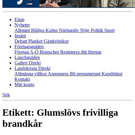
Ettan
Nyheter
Allmänt
Blåljus
Kultur
Näringsliv
Nöje
Politik
Sport
Insänt
Debatt
Planket
Gästkrönikor
Företagsguiden
Företag A-Ö
Branscher
Registrera ditt företag
Lunchguiden
Galleri Direkt
Landskrona Direkt
Allmänna villkor
Annonsera
Bli prenumerant
Kundtjänst
Kontakt
Mitt konto
Sök
Etikett:
Glumslövs frivilliga
brandkår