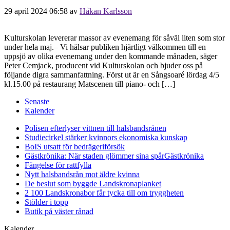
29 april 2024 06:58
av
Håkan Karlsson
Kulturskolan levererar massor av evenemang för såväl liten som stor
under hela maj.– Vi hälsar publiken hjärtligt välkommen till en
uppsjö av olika evenemang under den kommande månaden, säger
Peter Cemjack, producent vid Kulturskolan och bjuder oss på
följande digra sammanfattning. Först ut är en Sångsoaré lördag 4/5
kl.15.00 på restaurang Matscenen till piano- och […]
Senaste
Kalender
Polisen efterlyser vittnen till halsbandsrånen
Studiecirkel stärker kvinnors ekonomiska kunskap
BoIS utsatt för bedrägeriförsök
Gästkrönika: När staden glömmer sina spår
Gästkrönika
Fängelse för rattfylla
Nytt halsbandsrån mot äldre kvinna
De beslut som byggde Landskrona
planket
2 100 Landskronabor får tycka till om tryggheten
Stölder i topp
Butik på väster rånad
Kalender