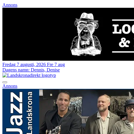
Annons
Fredag 7 augusti, 2026
Fre 7 aug
Dagens namn:
Dennis, Denise
Annons