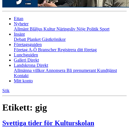
Ettan
Nyheter
Allmänt
Blåljus
Kultur
Näringsliv
Nöje
Politik
Sport
Insänt
Debatt
Planket
Gästkrönikor
Företagsguiden
Företag A-Ö
Branscher
Registrera ditt företag
Lunchguiden
Galleri Direkt
Landskrona Direkt
Allmänna villkor
Annonsera
Bli prenumerant
Kundtjänst
Kontakt
Mitt konto
Sök
Etikett:
gig
Svettiga tider för Kulturskolan