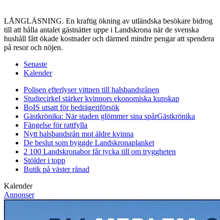
LÅNGLÄSNING. En kraftig ökning av utländska besökare bidrog
till att hålla antalet gästnätter uppe i Landskrona när de svenska
hushåll fått ökade kostnader och därmed mindre pengar att spendera
på resor och nöjen.
Senaste
Kalender
Polisen efterlyser vittnen till halsbandsrånen
Studiecirkel stärker kvinnors ekonomiska kunskap
BoIS utsatt för bedrägeriförsök
Gästkrönika: När staden glömmer sina spår
Gästkrönika
Fängelse för rattfylla
Nytt halsbandsrån mot äldre kvinna
De beslut som byggde Landskrona
planket
2 100 Landskronabor får tycka till om tryggheten
Stölder i topp
Butik på väster rånad
Kalender
Annonser