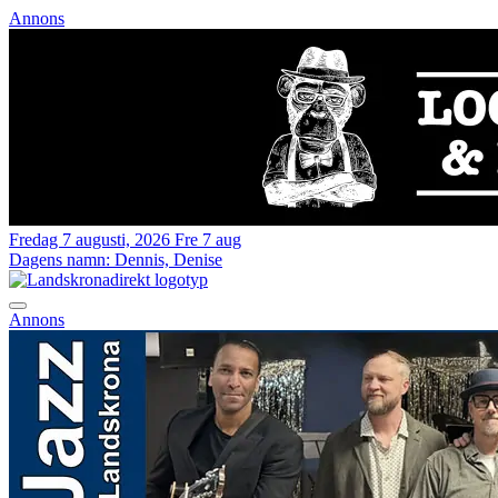
Annons
Fredag 7 augusti, 2026
Fre 7 aug
Dagens namn:
Dennis, Denise
Annons