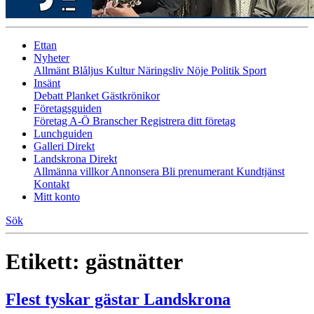
Ettan
Nyheter
Allmänt
Blåljus
Kultur
Näringsliv
Nöje
Politik
Sport
Insänt
Debatt
Planket
Gästkrönikor
Företagsguiden
Företag A-Ö
Branscher
Registrera ditt företag
Lunchguiden
Galleri Direkt
Landskrona Direkt
Allmänna villkor
Annonsera
Bli prenumerant
Kundtjänst
Kontakt
Mitt konto
Sök
Etikett:
gästnätter
Flest tyskar gästar Landskrona