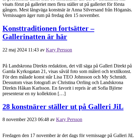
visats förut på galleriet men flera ställer ut på galleriet för första
gången. Mest långväga konstnär är Anna Silversand från Höganäs.
Vernissagen äger rum på fredag den 15 november.
Konsttraditionen fortsätter –
Gallerinatten är här
22 maj 2024 11:43
av
Kary Persson
På Landskrona Direkts redaktion, det vill säga på Galleri Direkt på
Gamla Kyrkogatan 21, visas såväl foto som måleri och textilkonst.
För den målade konst står Lisa TEO Johnsson och My Schmidt.
Dessutom visas fotografi av Christina Orrling och Landskrona
Direkts Håkan Karlsson. En favorit i repris är att Sofia Björne
presenterar en ny kollektion […]
28 konstnärer ställer ut på Galleri JiL
8 november 2023 06:48
av
Kary Persson
Fredagen den 17 november är det dags för vernissage på Galleri JiL