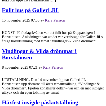
född och uppväxt i Landskrona […]
Fullt hus på Galleri JiL
15 november 2025 07:33
av
Kary Persson
KONST. På fredagskvällen var det fullt hus på Kopparstigen 1 i
Borstahusen. Anledningen var att det var vernissage för Galleri JiLs
årliga höstutställning med temat ”Vindlingar & Vilda drömmar”.
Vindlingar & Vilda drömmar i
Borstahusen
8 november 2025 07:21
av
Kary Persson
UTSTÄLLNING. Den 14 november öppnar Galleri JiL i
Borstahusen upp dörrarna till årets temautställning: ”Vindlingar &
Vilda drömmar”. Fjorton konstnärer deltar – var och en med sitt eget
uttryck och sin egen tolkning av temat.
Häxfest invigde påskutställning