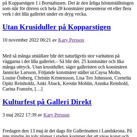
på Kopparstigen 1 i Borstahusen. Det är den årliga höstutställningen
som står för dörren och hela 28 konstnärer presenterar ett eller flera
verk i det lilla galleriet under en dryg vecka.
Utan Krusiduller på Kopparstigen
10 november 2022 06:21
av
Kary Persson
Med så många utställare blir det naturligvtis stor varitation på
väggarna i det lilla galleriet.– Så blir det. 25 kontsnäter och lika
många uttryck. Utan krusiduller, säger galleristen och konstnären
Jannicke Larsson. Följande konstnärer ställer ut.Caysa Molin,
Louise Östberg, Christin Kristensson, Lisa Teo Johnsson, Cornelia
Opitz Reinholdz, Anki Åback, Kerstin Mohlin, Annika Reinhold,
Carina Franzén, […]
Kulturfest på Galleri Direkt
3 maj 2022 17:39
av
Kary Persson
Fredagen den 13 maj är det dags för Gallerinatten i Landskrona. På
inte mindre än tolv platser i staden kommer det att visas konst och