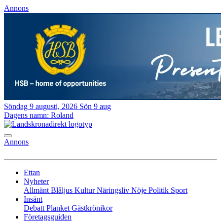
Annons
Söndag 9 augusti, 2026
Sön 9 aug
Dagens namn:
Roland
Annons
Ettan
Nyheter
Allmänt
Blåljus
Kultur
Näringsliv
Nöje
Politik
Sport
Insänt
Debatt
Planket
Gästkrönikor
Företagsguiden