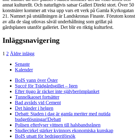
annat kulturellt. Och naturligtvis satsar Galleri Direkt stort. Över 50
konstnärer kommer att visa upp vars ett verk på Gamla Kyrkogatan
21. Namnet på utställningen är Landskronas Finaste. Förutom konst
av alla de slag utlovas såväl underhållning som grillat på
gårdsplanen utanför galleriet. Det blir en riktig kulturfest.
Inläggsnavigering
1
2
Äldre inlägg
Senaste
Kalender
BoIS vann över Öster
Succé för Trädgårdsgillet – Igen
Efter tjugo år räcker inte självberöm
planket
Tunnelkaoset fortsätter
Bad avråds vid Cement
Det händer i helgen
Debatt: Staden i dag är gamla meriter med nutida
budgetlösningar!
Debatt
Polisen efterlyser vittnen till halsbandsrånen
Studiecirkel stärker kvinnors ekonomiska kunskap
BoIS utsatt för bedrägeriförsök