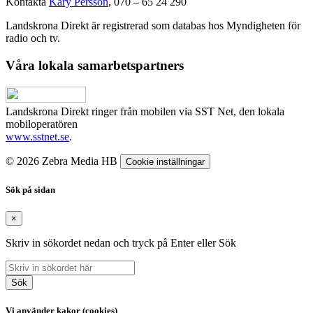
Kontakta
Kary Persson
, 070 – 65 24 290
Landskrona Direkt är registrerad som databas hos Myndigheten för
radio och tv.
Våra lokala samarbetspartners
Landskrona Direkt ringer från mobilen via SST Net, den lokala
mobiloperatören
www.sstnet.se
.
© 2026 Zebra Media HB
Cookie inställningar
Sök på sidan
×
Skriv in sökordet nedan och tryck på Enter eller Sök
Sök
Vi använder kakor (cookies)