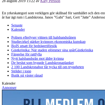
28 augusti 2019 15:22
av
Kary Persson
En yrkeskategori som verkligen gör skillnad för samhället och den en
år har ägt rum i Landskrona. Janos ”Gabi” Sari, Gert ”Jatte” Anders
Senaste
Kalender
Polisen efterlyser vittnen till halsbandsrånen
Studiecirkel stärker kvinnors ekonomiska kunskap
BoIS utsatt för bedrägeriförsök
Gästkrönika: När staden glömmer sina spår
Gästkrönika
Fängelse för rattfylla
Nytt halsbandsrån mot äldre kvinna
De beslut som byggde Landskrona
planket
2 100 Landskronabor får tycka till om tryggheten
Stölder i topp
Butik på väster rånad
Kalender
Annonser