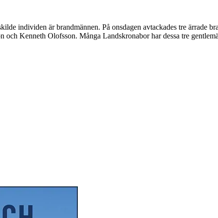
skilde individen är brandmännen. På onsdagen avtackades tre ärrade bra
son och Kenneth Olofsson. Många Landskronabor har dessa tre gentlemä