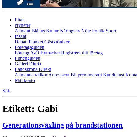
Ettan
Nyheter
Allmänt
Blåljus
Kultur
Näringsliv
Nöje
Politik
Sport
Insänt
Debatt
Planket
Gästkrönikor
Företagsguiden
Företag A-Ö
Branscher
Registrera ditt företag
Lunchguiden
Galleri Direkt
Landskrona Direkt
Allmänna villkor
Annonsera
Bli prenumerant
Kundtjänst
Konta
Mitt konto
Sök
Etikett:
Gabi
Generationsväxling på brandstationen