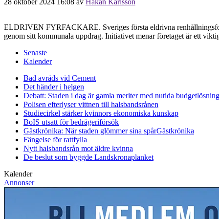
28 oktober 2024 16:08
av
Håkan Karlsson
ELDRIVEN FYRFACKARE. Sveriges första eldrivna renhållningsfordon
genom sitt kommunala uppdrag. Initiativet menar företaget är ett viktig
Senaste
Kalender
Bad avråds vid Cement
Det händer i helgen
Debatt: Staden i dag är gamla meriter med nutida budgetlösning
Polisen efterlyser vittnen till halsbandsrånen
Studiecirkel stärker kvinnors ekonomiska kunskap
BoIS utsatt för bedrägeriförsök
Gästkrönika: När staden glömmer sina spår
Gästkrönika
Fängelse för rattfylla
Nytt halsbandsrån mot äldre kvinna
De beslut som byggde Landskrona
planket
Kalender
Annonser