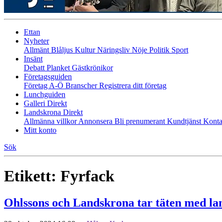
Ettan
Nyheter
Allmänt
Blåljus
Kultur
Näringsliv
Nöje
Politik
Sport
Insänt
Debatt
Planket
Gästkrönikor
Företagsguiden
Företag A-Ö
Branscher
Registrera ditt företag
Lunchguiden
Galleri Direkt
Landskrona Direkt
Allmänna villkor
Annonsera
Bli prenumerant
Kundtjänst
Konta
Mitt konto
Sök
Etikett:
Fyrfack
Ohlssons och Landskrona tar täten med land