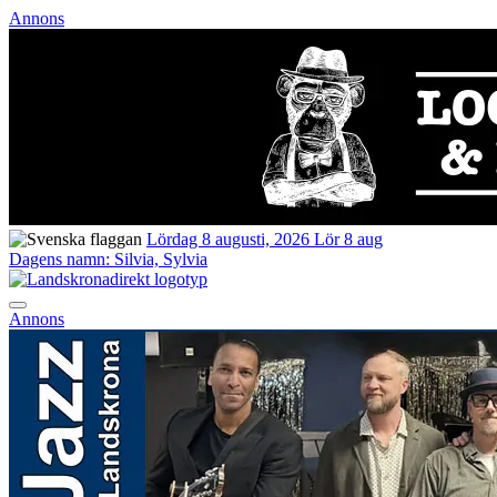
Annons
Lördag 8 augusti, 2026
Lör 8 aug
Dagens namn:
Silvia, Sylvia
Annons