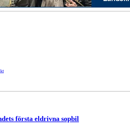
kt
ets första eldrivna sopbil