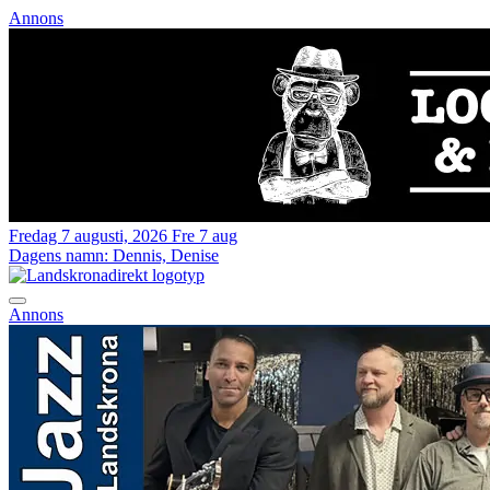
Annons
Fredag 7 augusti, 2026
Fre 7 aug
Dagens namn:
Dennis, Denise
Annons