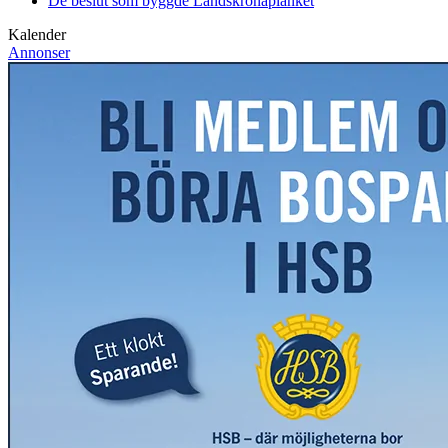
De beslut som byggde Landskrona
planket
Kalender
Annonser