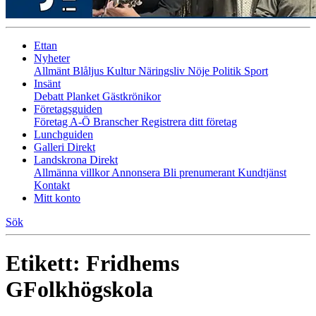
Ettan
Nyheter
Allmänt
Blåljus
Kultur
Näringsliv
Nöje
Politik
Sport
Insänt
Debatt
Planket
Gästkrönikor
Företagsguiden
Företag A-Ö
Branscher
Registrera ditt företag
Lunchguiden
Galleri Direkt
Landskrona Direkt
Allmänna villkor
Annonsera
Bli prenumerant
Kundtjänst
Kontakt
Mitt konto
Sök
Etikett:
Fridhems
GFolkhögskola