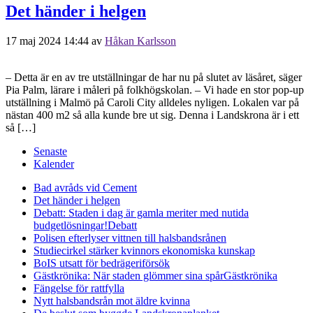
Det händer i helgen
17 maj 2024 14:44
av
Håkan Karlsson
– Detta är en av tre utställningar de har nu på slutet av läsåret, säger
Pia Palm, lärare i måleri på folkhögskolan. – Vi hade en stor pop-up
utställning i Malmö på Caroli City alldeles nyligen. Lokalen var på
nästan 400 m2 så alla kunde bre ut sig. Denna i Landskrona är i ett
så […]
Senaste
Kalender
Bad avråds vid Cement
Det händer i helgen
Debatt: Staden i dag är gamla meriter med nutida
budgetlösningar!
Debatt
Polisen efterlyser vittnen till halsbandsrånen
Studiecirkel stärker kvinnors ekonomiska kunskap
BoIS utsatt för bedrägeriförsök
Gästkrönika: När staden glömmer sina spår
Gästkrönika
Fängelse för rattfylla
Nytt halsbandsrån mot äldre kvinna