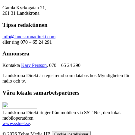
Gamla Kyrkogatan 21,
261 31 Landskrona
Tipsa redaktionen
info@landskronadirekt.com
eller ring 070 – 65 24 291
Annonsera
Kontakta
Kary Persson
, 070 – 65 24 290
Landskrona Direkt är registrerad som databas hos Myndigheten för
radio och tv.
Våra lokala samarbetspartners
Landskrona Direkt ringer från mobilen via SST Net, den lokala
mobiloperatören
www.sstnet.se
.
© 2026 Zebra Media HB
Cookie inställningar