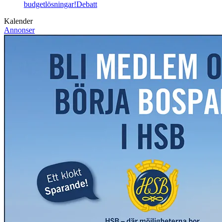
budgetlösningar!
Debatt
Kalender
Annonser