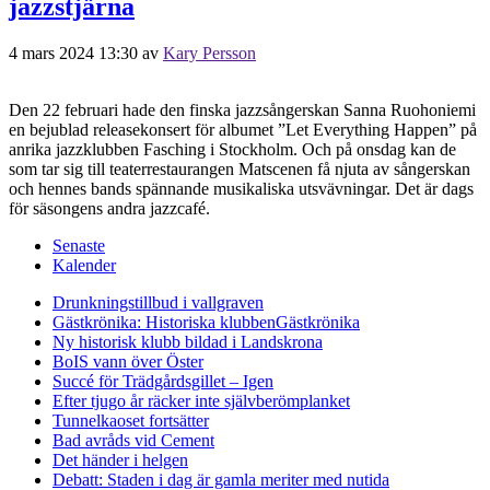
jazzstjärna
4 mars 2024 13:30
av
Kary Persson
Den 22 februari hade den finska jazzsångerskan Sanna Ruohoniemi
en bejublad releasekonsert för albumet ”Let Everything Happen” på
anrika jazzklubben Fasching i Stockholm. Och på onsdag kan de
som tar sig till teaterrestaurangen Matscenen få njuta av sångerskan
och hennes bands spännande musikaliska utsvävningar. Det är dags
för säsongens andra jazzcafé.
Senaste
Kalender
Drunkningstillbud i vallgraven
Gästkrönika: Historiska klubben
Gästkrönika
Ny historisk klubb bildad i Landskrona
BoIS vann över Öster
Succé för Trädgårdsgillet – Igen
Efter tjugo år räcker inte självberöm
planket
Tunnelkaoset fortsätter
Bad avråds vid Cement
Det händer i helgen
Debatt: Staden i dag är gamla meriter med nutida