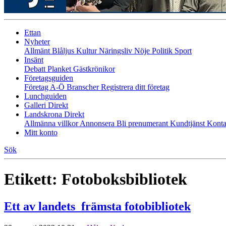
Ettan
Nyheter
Allmänt
Blåljus
Kultur
Näringsliv
Nöje
Politik
Sport
Insänt
Debatt
Planket
Gästkrönikor
Företagsguiden
Företag A-Ö
Branscher
Registrera ditt företag
Lunchguiden
Galleri Direkt
Landskrona Direkt
Allmänna villkor
Annonsera
Bli prenumerant
Kundtjänst
Konta
Mitt konto
Sök
Etikett:
Fotoboksbibliotek
Ett av landets främsta fotobibliotek