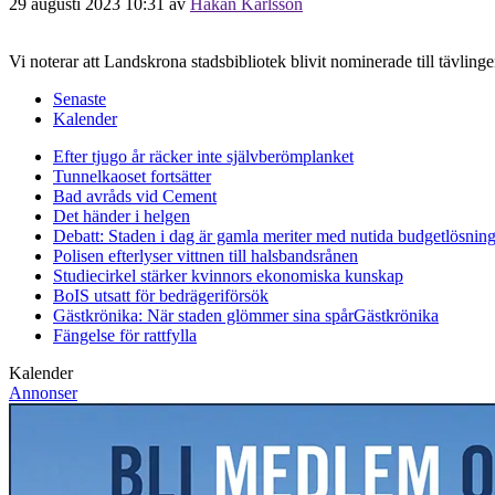
29 augusti 2023 10:31
av
Håkan Karlsson
Vi noterar att Landskrona stadsbibliotek blivit nominerade till tävlinge
Senaste
Kalender
Efter tjugo år räcker inte självberöm
planket
Tunnelkaoset fortsätter
Bad avråds vid Cement
Det händer i helgen
Debatt: Staden i dag är gamla meriter med nutida budgetlösning
Polisen efterlyser vittnen till halsbandsrånen
Studiecirkel stärker kvinnors ekonomiska kunskap
BoIS utsatt för bedrägeriförsök
Gästkrönika: När staden glömmer sina spår
Gästkrönika
Fängelse för rattfylla
Kalender
Annonser