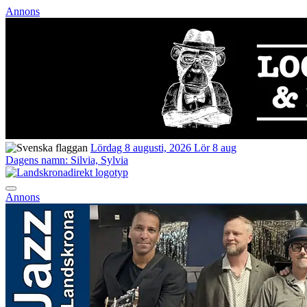
Annons
Lördag 8 augusti, 2026
Lör 8 aug
Dagens namn:
Silvia, Sylvia
Annons