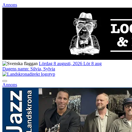
Annons
Lördag 8 augusti, 2026
Lör 8 aug
Dagens namn:
Silvia, Sylvia
Annons