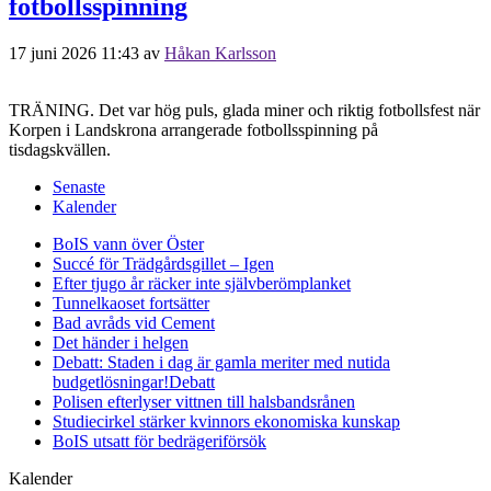
fotbollsspinning
17 juni 2026 11:43
av
Håkan Karlsson
TRÄNING. Det var hög puls, glada miner och riktig fotbollsfest när
Korpen i Landskrona arrangerade fotbollsspinning på
tisdagskvällen.
Senaste
Kalender
BoIS vann över Öster
Succé för Trädgårdsgillet – Igen
Efter tjugo år räcker inte självberöm
planket
Tunnelkaoset fortsätter
Bad avråds vid Cement
Det händer i helgen
Debatt: Staden i dag är gamla meriter med nutida
budgetlösningar!
Debatt
Polisen efterlyser vittnen till halsbandsrånen
Studiecirkel stärker kvinnors ekonomiska kunskap
BoIS utsatt för bedrägeriförsök
Kalender