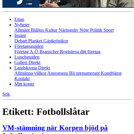
Ettan
Nyheter
Allmänt
Blåljus
Kultur
Näringsliv
Nöje
Politik
Sport
Insänt
Debatt
Planket
Gästkrönikor
Företagsguiden
Företag A-Ö
Branscher
Registrera ditt företag
Lunchguiden
Galleri Direkt
Landskrona Direkt
Allmänna villkor
Annonsera
Bli prenumerant
Kundtjänst
Kontakt
Mitt konto
Sök
Etikett:
Fotbollslåtar
VM-stämning när Korpen bjöd på