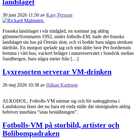
landslaget
30 juni 2026 11:50
av
Kary Persson
Franska landslaget i vår trädgård, en sommar jag aldrig
glömmerSommaren 1992, under fotbolls-EM, hade det franska
landslaget sin bas på Örenäs slott, och vi bodde bara några stenkast
därifrån. En morgon spelade jag och min äldre bror Per bordtennis
hemma i vårt hus, vackert beläget i naturreservatet i Sundvik mellan
Sandbergen, bara några meter från […]
Lyxresorten serverar VM-drinken
26 maj 2026 10:38
av
Håkan Karlsson
ALKOHOL. Fotbolls-VM närmar sig och för nattugglorna i
Landskrona finns det nu bara ett enda ställe där slutsignalen aldrig
behöver innebära ”sista beställningen”.
Fotbolls-VM på storbild, artister och
Bolibompadraken