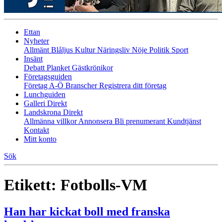
Ettan
Nyheter
Allmänt
Blåljus
Kultur
Näringsliv
Nöje
Politik
Sport
Insänt
Debatt
Planket
Gästkrönikor
Företagsguiden
Företag A-Ö
Branscher
Registrera ditt företag
Lunchguiden
Galleri Direkt
Landskrona Direkt
Allmänna villkor
Annonsera
Bli prenumerant
Kundtjänst
Kontakt
Mitt konto
Sök
Etikett:
Fotbolls-VM
Han har kickat boll med franska