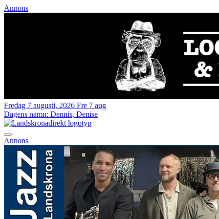
Annons
Fredag 7 augusti, 2026
Fre 7 aug
Dagens namn:
Dennis, Denise
Annons