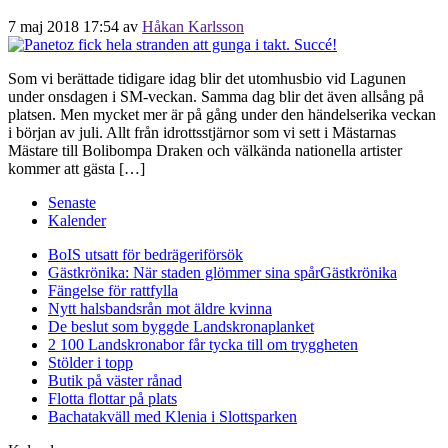
7 maj 2018 17:54
av
Håkan Karlsson
Som vi berättade tidigare idag blir det utomhusbio vid Lagunen
under onsdagen i SM-veckan. Samma dag blir det även allsång på
platsen. Men mycket mer är på gång under den händelserika veckan
i början av juli. Allt från idrottsstjärnor som vi sett i Mästarnas
Mästare till Bolibompa Draken och välkända nationella artister
kommer att gästa […]
Senaste
Kalender
BoIS utsatt för bedrägeriförsök
Gästkrönika: När staden glömmer sina spår
Gästkrönika
Fängelse för rattfylla
Nytt halsbandsrån mot äldre kvinna
De beslut som byggde Landskrona
planket
2 100 Landskronabor får tycka till om tryggheten
Stölder i topp
Butik på väster rånad
Flotta flottar på plats
Bachatakväll med Klenia i Slottsparken