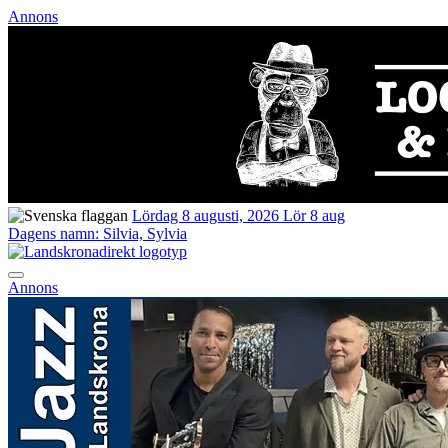
Annons
Lördag 8 augusti, 2026
Lör 8 aug
Dagens namn:
Silvia, Sylvia
Annons