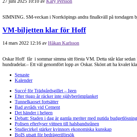
27 juni 2025 10:10
av
Kary Persson
SIMNING. SM-veckan i Norrköpings andra finalkväll på torsdagen bjöd p
VM-biljetten klar för Hoff
14 mars 2022 12:16
av
Håkan Karlsson
Oskar Hoff får i sommar simma sitt första VM. Detta står klar sedan 
hundradelar.– Ett väl genomfört lopp av Oskar. Skönt att ha kvalet kla
Senaste
Kalender
Succé för Trädgårdsgillet – Igen
Efter tjugo år räcker inte självberöm
planket
Tunnelkaoset fortsätter
Bad avråds vid Cement
Det händer i helgen
Debatt: Staden i dag är gamla meriter med nutida budgetlösning
Polisen efterlyser vittnen till halsbandsrånen
Studiecirkel stärker kvinnors ekonomiska kunskap
BoIS utsatt för bedrägeriförsök