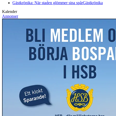
Gästkrönika: När staden glömmer sina spår
Gästkrönika
Kalender
Annonser