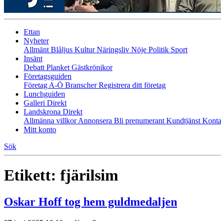
Ettan
Nyheter
Allmänt
Blåljus
Kultur
Näringsliv
Nöje
Politik
Sport
Insänt
Debatt
Planket
Gästkrönikor
Företagsguiden
Företag A-Ö
Branscher
Registrera ditt företag
Lunchguiden
Galleri Direkt
Landskrona Direkt
Allmänna villkor
Annonsera
Bli prenumerant
Kundtjänst
Konta
Mitt konto
Sök
Etikett:
fjärilsim
Oskar Hoff tog hem guldmedaljen