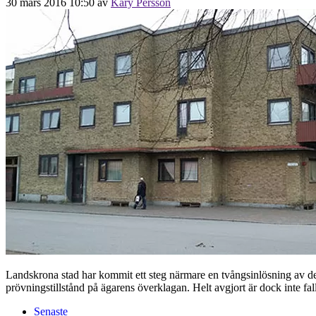
30 mars 2016 10:50
av
Kary Persson
Landskrona stad har kommit ett steg närmare en tvångsinlösning av d
prövningstillstånd på ägarens överklagan. Helt avgjort är dock inte fa
Senaste