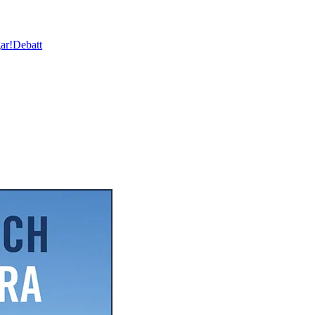
ar!
Debatt