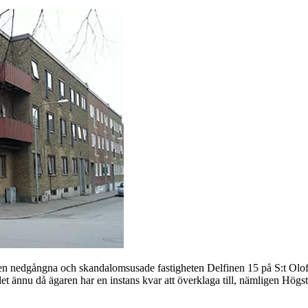
en nedgångna och skandalomsusade fastigheten Delfinen 15 på S:t Olofs
llet ännu då ägaren har en instans kvar att överklaga till, nämligen Hö