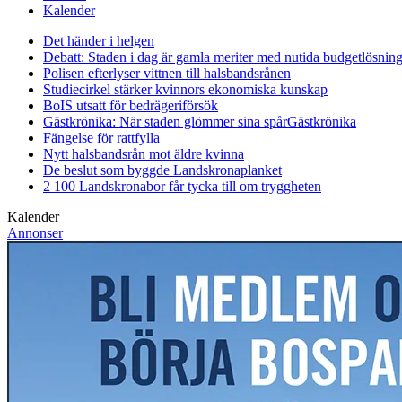
Kalender
Det händer i helgen
Debatt: Staden i dag är gamla meriter med nutida budgetlösning
Polisen efterlyser vittnen till halsbandsrånen
Studiecirkel stärker kvinnors ekonomiska kunskap
BoIS utsatt för bedrägeriförsök
Gästkrönika: När staden glömmer sina spår
Gästkrönika
Fängelse för rattfylla
Nytt halsbandsrån mot äldre kvinna
De beslut som byggde Landskrona
planket
2 100 Landskronabor får tycka till om tryggheten
Kalender
Annonser