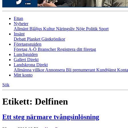
Ettan
Nyheter
Allmänt
Blåljus
Kultur
Näringsliv
Nöje
Politik
Sport
Insänt
Debatt
Planket
Gästkrönikor
Företagsguiden
Företag A-Ö
Branscher
Registrera ditt företag
Lunchguiden
Galleri Direkt
Landskrona Direkt
Allmänna villkor
Annonsera
Bli prenumerant
Kundtjänst
Konta
Mitt konto
Sök
Etikett:
Delfinen
Ett steg närmare tvångsinlösning