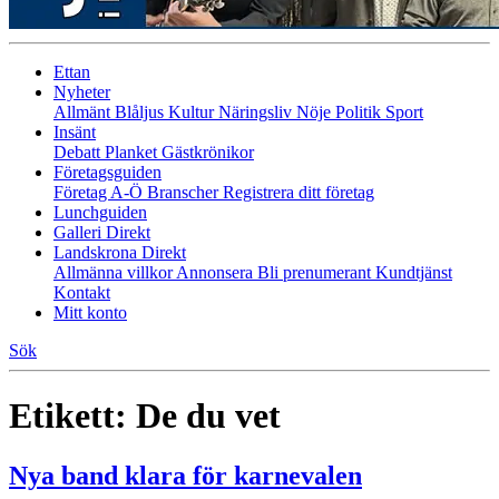
Ettan
Nyheter
Allmänt
Blåljus
Kultur
Näringsliv
Nöje
Politik
Sport
Insänt
Debatt
Planket
Gästkrönikor
Företagsguiden
Företag A-Ö
Branscher
Registrera ditt företag
Lunchguiden
Galleri Direkt
Landskrona Direkt
Allmänna villkor
Annonsera
Bli prenumerant
Kundtjänst
Kontakt
Mitt konto
Sök
Etikett:
De du vet
Nya band klara för karnevalen