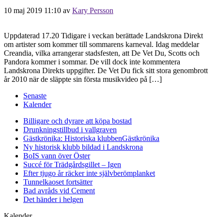
10 maj 2019 11:10
av
Kary Persson
Uppdaterad 17.20 Tidigare i veckan berättade Landskrona Direkt
om artister som kommer till sommarens karneval. Idag meddelar
Creandia, vilka arrangerar stadsfesten, att De Vet Du, Scotts och
Pandora kommer i sommar. De vill dock inte kommentera
Landskrona Direkts uppgifter. De Vet Du fick sitt stora genombrott
år 2010 när de släppte sin första musikvideo på […]
Senaste
Kalender
Billigare och dyrare att köpa bostad
Drunkningstillbud i vallgraven
Gästkrönika: Historiska klubben
Gästkrönika
Ny historisk klubb bildad i Landskrona
BoIS vann över Öster
Succé för Trädgårdsgillet – Igen
Efter tjugo år räcker inte självberöm
planket
Tunnelkaoset fortsätter
Bad avråds vid Cement
Det händer i helgen
Kalender