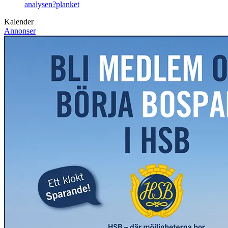
analysen?
planket
Kalender
Annonser