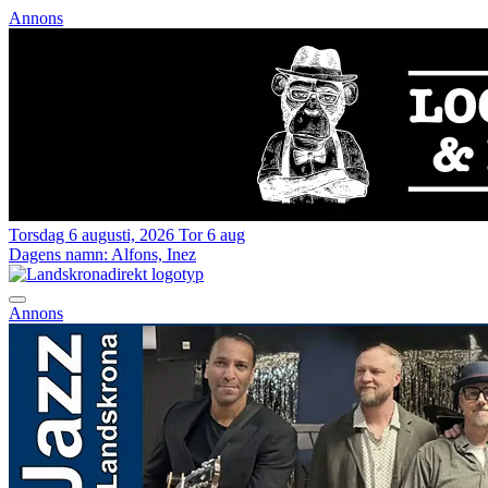
Annons
Torsdag 6 augusti, 2026
Tor 6 aug
Dagens namn:
Alfons, Inez
Annons