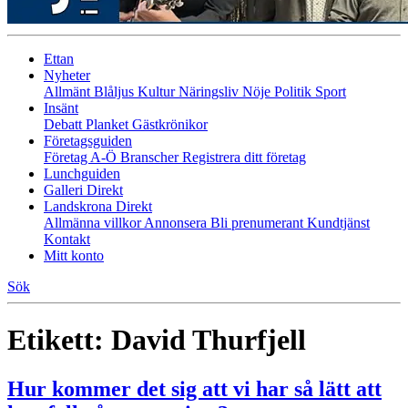
Ettan
Nyheter
Allmänt
Blåljus
Kultur
Näringsliv
Nöje
Politik
Sport
Insänt
Debatt
Planket
Gästkrönikor
Företagsguiden
Företag A-Ö
Branscher
Registrera ditt företag
Lunchguiden
Galleri Direkt
Landskrona Direkt
Allmänna villkor
Annonsera
Bli prenumerant
Kundtjänst
Kontakt
Mitt konto
Sök
Etikett:
David Thurfjell
Hur kommer det sig att vi har så lätt att