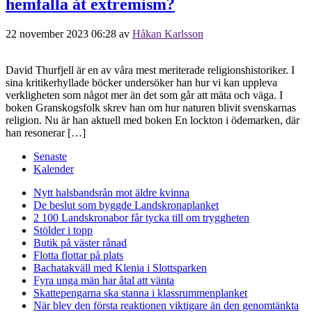
hemfalla åt extremism?
22 november 2023 06:28
av
Håkan Karlsson
David Thurfjell är en av våra mest meriterade religionshistoriker. I
sina kritikerhyllade böcker undersöker han hur vi kan uppleva
verkligheten som något mer än det som går att mäta och väga. I
boken Granskogsfolk skrev han om hur naturen blivit svenskarnas
religion. Nu är han aktuell med boken En lockton i ödemarken, där
han resonerar […]
Senaste
Kalender
Nytt halsbandsrån mot äldre kvinna
De beslut som byggde Landskrona
planket
2 100 Landskronabor får tycka till om tryggheten
Stölder i topp
Butik på väster rånad
Flotta flottar på plats
Bachatakväll med Klenia i Slottsparken
Fyra unga män har åtal att vänta
Skattepengarna ska stanna i klassrummen
planket
När blev den första reaktionen viktigare än den genomtänkta