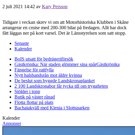
2 juli 2021 14:42
av
Kary Persson
Tidigare i veckan skrev vi om att Motorhistoriska Klubben i Skåne
arrangerar en cruise med 200-300 bilar på fredagen. Allt har dock
fått läggas ner på kort varsel. Det är Länsstyrelsen som satt stopp.
Senaste
Kalender
BoIS utsatt för bedrägeriförsök
Gästkrönika: När staden glömmer sina spår
Gästkrönika
Fängelse för rattfylla
Nytt halsbandsrån mot äldre kvinna
De beslut som byggde Landskrona
planket
2 100 Landskronabor får tycka till om tryggheten
Stölder i topp
Butik på väster rånad
Flotta flottar på plats
Bachatakväll med Klenia i Slottsparken
Kalender
Annonser