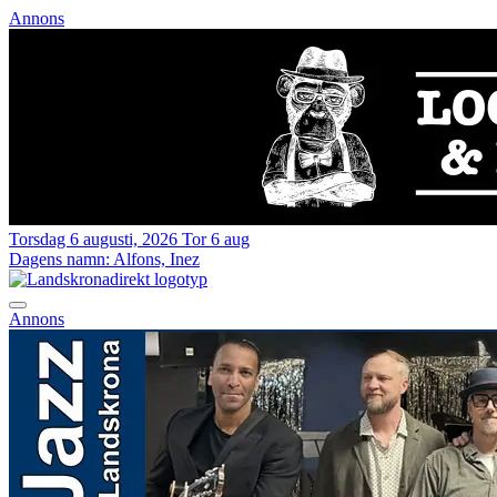
Annons
Torsdag 6 augusti, 2026
Tor 6 aug
Dagens namn:
Alfons, Inez
Annons