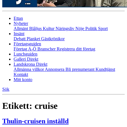
Ettan
Nyheter
Allmänt
Blåljus
Kultur
Näringsliv
Nöje
Politik
Sport
Insänt
Debatt
Planket
Gästkrönikor
Företagsguiden
Företag A-Ö
Branscher
Registrera ditt företag
Lunchguiden
Galleri Direkt
Landskrona Direkt
Allmänna villkor
Annonsera
Bli prenumerant
Kundtjänst
Kontakt
Mitt konto
Sök
Etikett:
cruise
Thulin-cruisen inställd