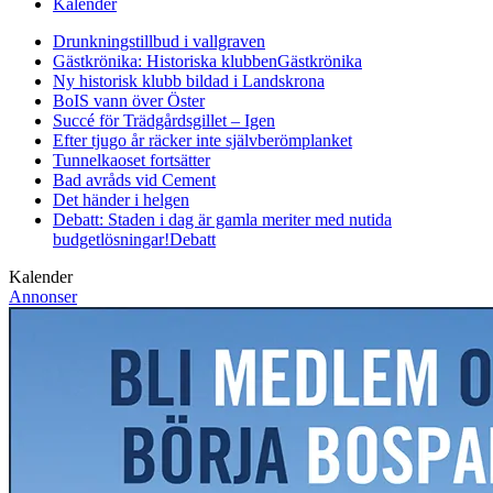
Kalender
Drunkningstillbud i vallgraven
Gästkrönika: Historiska klubben
Gästkrönika
Ny historisk klubb bildad i Landskrona
BoIS vann över Öster
Succé för Trädgårdsgillet – Igen
Efter tjugo år räcker inte självberöm
planket
Tunnelkaoset fortsätter
Bad avråds vid Cement
Det händer i helgen
Debatt: Staden i dag är gamla meriter med nutida
budgetlösningar!
Debatt
Kalender
Annonser