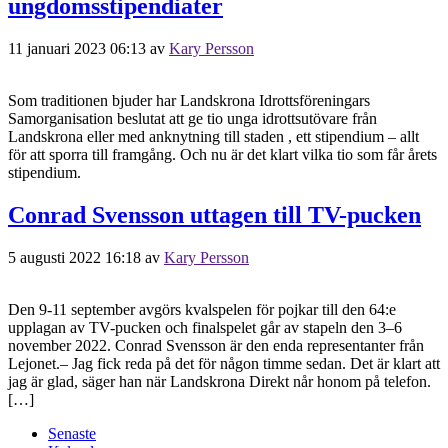
ungdomsstipendiater
11 januari 2023 06:13
av
Kary Persson
Som traditionen bjuder har Landskrona Idrottsföreningars
Samorganisation beslutat att ge tio unga idrottsutövare från
Landskrona eller med anknytning till staden , ett stipendium – allt
för att sporra till framgång. Och nu är det klart vilka tio som får årets
stipendium.
Conrad Svensson uttagen till TV-pucken
5 augusti 2022 16:18
av
Kary Persson
Den 9-11 september avgörs kvalspelen för pojkar till den 64:e
upplagan av TV-pucken och finalspelet går av stapeln den 3–6
november 2022. Conrad Svensson är den enda representanter från
Lejonet.– Jag fick reda på det för någon timme sedan. Det är klart att
jag är glad, säger han när Landskrona Direkt når honom på telefon.
[…]
Senaste