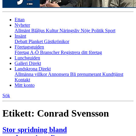
Ettan
Nyheter
Allmänt
Blåljus
Kultur
Näringsliv
Nöje
Politik
Sport
Insänt
Debatt
Planket
Gästkrönikor
Företagsguiden
Företag A-Ö
Branscher
Registrera ditt företag
Lunchguiden
Galleri Direkt
Landskrona Direkt
Allmänna villkor
Annonsera
Bli prenumerant
Kundtjänst
Kontakt
Mitt konto
Sök
Etikett:
Conrad Svensson
Stor spridning bland