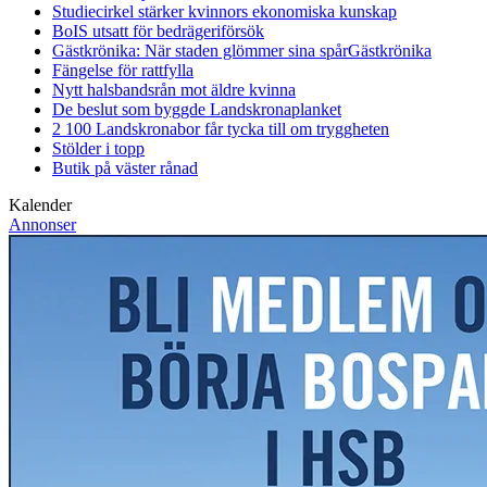
Studiecirkel stärker kvinnors ekonomiska kunskap
BoIS utsatt för bedrägeriförsök
Gästkrönika: När staden glömmer sina spår
Gästkrönika
Fängelse för rattfylla
Nytt halsbandsrån mot äldre kvinna
De beslut som byggde Landskrona
planket
2 100 Landskronabor får tycka till om tryggheten
Stölder i topp
Butik på väster rånad
Kalender
Annonser