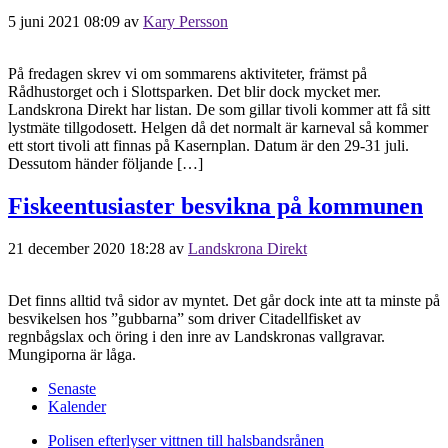
5 juni 2021 08:09
av
Kary Persson
På fredagen skrev vi om sommarens aktiviteter, främst på
Rådhustorget och i Slottsparken. Det blir dock mycket mer.
Landskrona Direkt har listan. De som gillar tivoli kommer att få sitt
lystmäte tillgodosett. Helgen då det normalt är karneval så kommer
ett stort tivoli att finnas på Kasernplan. Datum är den 29-31 juli.
Dessutom händer följande […]
Fiskeentusiaster besvikna på kommunen
21 december 2020 18:28
av
Landskrona Direkt
Det finns alltid två sidor av myntet. Det går dock inte att ta minste på
besvikelsen hos ”gubbarna” som driver Citadellfisket av
regnbågslax och öring i den inre av Landskronas vallgravar.
Mungiporna är låga.
Senaste
Kalender
Polisen efterlyser vittnen till halsbandsrånen