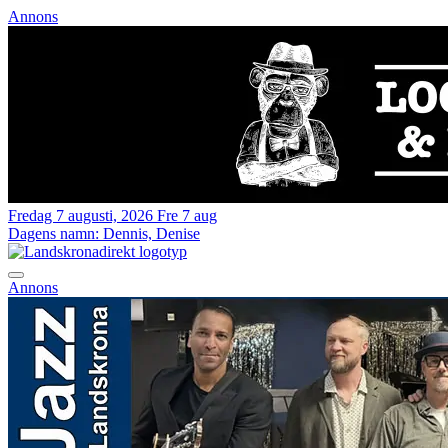
Annons
Fredag 7 augusti, 2026
Fre 7 aug
Dagens namn:
Dennis, Denise
Annons