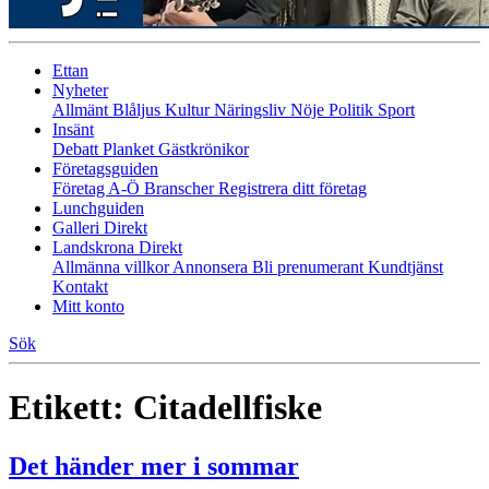
Ettan
Nyheter
Allmänt
Blåljus
Kultur
Näringsliv
Nöje
Politik
Sport
Insänt
Debatt
Planket
Gästkrönikor
Företagsguiden
Företag A-Ö
Branscher
Registrera ditt företag
Lunchguiden
Galleri Direkt
Landskrona Direkt
Allmänna villkor
Annonsera
Bli prenumerant
Kundtjänst
Kontakt
Mitt konto
Sök
Etikett:
Citadellfiske
Det händer mer i sommar