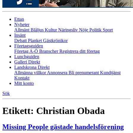
Ettan
Nyheter
Allmänt
Blåljus
Kultur
Näringsliv
Nöje
Politik
Sport
Insänt
Debatt
Planket
Gästkrönikor
Företagsguiden
Företag A-Ö
Branscher
Registrera ditt företag
Lunchguiden
Galleri Direkt
Landskrona Direkt
Allmänna villkor
Annonsera
Bli prenumerant
Kundtjänst
Kontakt
Mitt konto
Sök
Etikett:
Christian Obada
Missing People gästade handelsförening