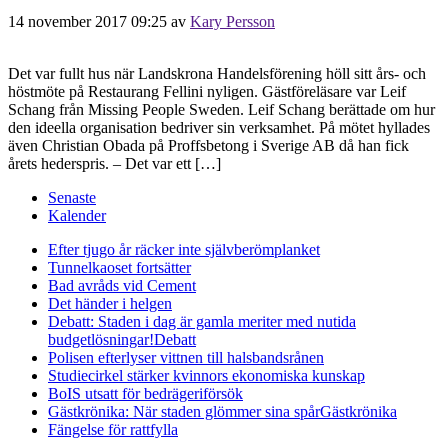
14 november 2017 09:25
av
Kary Persson
Det var fullt hus när Landskrona Handelsförening höll sitt års- och
höstmöte på Restaurang Fellini nyligen. Gästföreläsare var Leif
Schang från Missing People Sweden. Leif Schang berättade om hur
den ideella organisation bedriver sin verksamhet. På mötet hyllades
även Christian Obada på Proffsbetong i Sverige AB då han fick
årets hederspris. – Det var ett […]
Senaste
Kalender
Efter tjugo år räcker inte självberöm
planket
Tunnelkaoset fortsätter
Bad avråds vid Cement
Det händer i helgen
Debatt: Staden i dag är gamla meriter med nutida
budgetlösningar!
Debatt
Polisen efterlyser vittnen till halsbandsrånen
Studiecirkel stärker kvinnors ekonomiska kunskap
BoIS utsatt för bedrägeriförsök
Gästkrönika: När staden glömmer sina spår
Gästkrönika
Fängelse för rattfylla