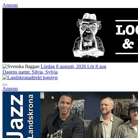
Annons
Lördag 8 augusti, 2026
Lör 8 aug
Dagens namn:
Silvia, Sylvia
Annons