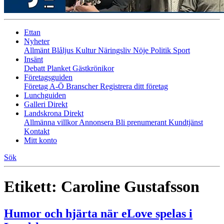
Ettan
Nyheter
Allmänt
Blåljus
Kultur
Näringsliv
Nöje
Politik
Sport
Insänt
Debatt
Planket
Gästkrönikor
Företagsguiden
Företag A-Ö
Branscher
Registrera ditt företag
Lunchguiden
Galleri Direkt
Landskrona Direkt
Allmänna villkor
Annonsera
Bli prenumerant
Kundtjänst
Kontakt
Mitt konto
Sök
Etikett:
Caroline Gustafsson
Humor och hjärta när eLove spelas i