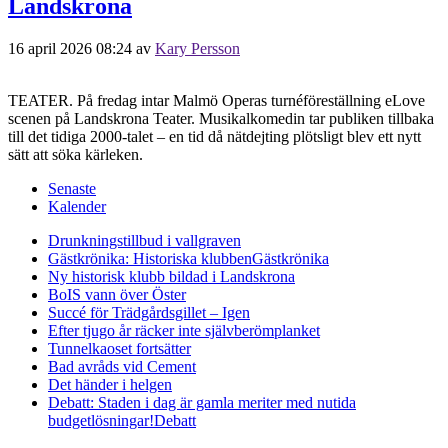
Landskrona
16 april 2026 08:24
av
Kary Persson
TEATER. På fredag intar Malmö Operas turnéföreställning eLove
scenen på Landskrona Teater. Musikalkomedin tar publiken tillbaka
till det tidiga 2000-talet – en tid då nätdejting plötsligt blev ett nytt
sätt att söka kärleken.
Senaste
Kalender
Drunkningstillbud i vallgraven
Gästkrönika: Historiska klubben
Gästkrönika
Ny historisk klubb bildad i Landskrona
BoIS vann över Öster
Succé för Trädgårdsgillet – Igen
Efter tjugo år räcker inte självberöm
planket
Tunnelkaoset fortsätter
Bad avråds vid Cement
Det händer i helgen
Debatt: Staden i dag är gamla meriter med nutida
budgetlösningar!
Debatt