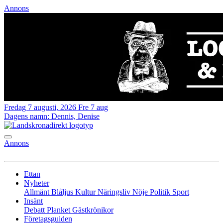
Annons
Fredag 7 augusti, 2026
Fre 7 aug
Dagens namn:
Dennis, Denise
Annons
Ettan
Nyheter
Allmänt
Blåljus
Kultur
Näringsliv
Nöje
Politik
Sport
Insänt
Debatt
Planket
Gästkrönikor
Företagsguiden