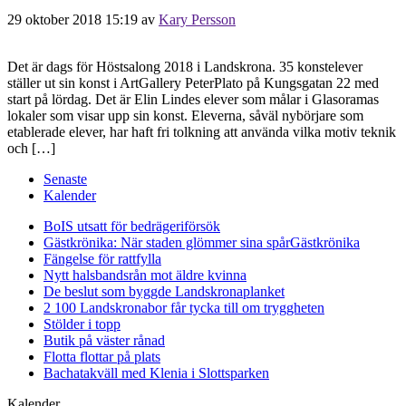
29 oktober 2018 15:19
av
Kary Persson
Det är dags för Höstsalong 2018 i Landskrona. 35 konstelever
ställer ut sin konst i ArtGallery PeterPlato på Kungsgatan 22 med
start på lördag. Det är Elin Lindes elever som målar i Glasoramas
lokaler som visar upp sin konst. Eleverna, såväl nybörjare som
etablerade elever, har haft fri tolkning att använda vilka motiv teknik
och […]
Senaste
Kalender
BoIS utsatt för bedrägeriförsök
Gästkrönika: När staden glömmer sina spår
Gästkrönika
Fängelse för rattfylla
Nytt halsbandsrån mot äldre kvinna
De beslut som byggde Landskrona
planket
2 100 Landskronabor får tycka till om tryggheten
Stölder i topp
Butik på väster rånad
Flotta flottar på plats
Bachatakväll med Klenia i Slottsparken
Kalender