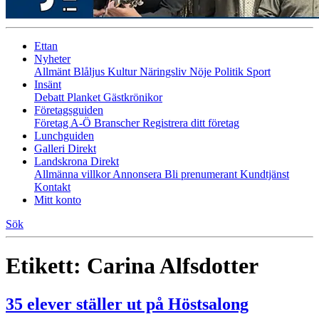
Ettan
Nyheter
Allmänt
Blåljus
Kultur
Näringsliv
Nöje
Politik
Sport
Insänt
Debatt
Planket
Gästkrönikor
Företagsguiden
Företag A-Ö
Branscher
Registrera ditt företag
Lunchguiden
Galleri Direkt
Landskrona Direkt
Allmänna villkor
Annonsera
Bli prenumerant
Kundtjänst
Kontakt
Mitt konto
Sök
Etikett:
Carina Alfsdotter
35 elever ställer ut på Höstsalong