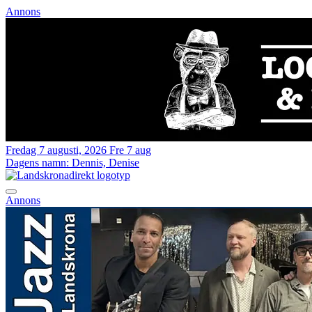
Annons
Fredag 7 augusti, 2026
Fre 7 aug
Dagens namn:
Dennis, Denise
Annons