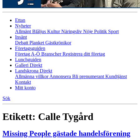
Ettan
Nyheter
Allmänt
Blåljus
Kultur
Näringsliv
Nöje
Politik
Sport
Insänt
Debatt
Planket
Gästkrönikor
Företagsguiden
Företag A-Ö
Branscher
Registrera ditt företag
Lunchguiden
Galleri Direkt
Landskrona Direkt
Allmänna villkor
Annonsera
Bli prenumerant
Kundtjänst
Kontakt
Mitt konto
Sök
Etikett:
Calle Tygård
Missing People gästade handelsförening