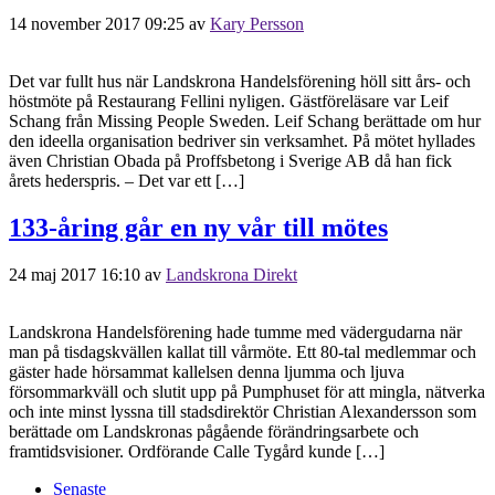
14 november 2017 09:25
av
Kary Persson
Det var fullt hus när Landskrona Handelsförening höll sitt års- och
höstmöte på Restaurang Fellini nyligen. Gästföreläsare var Leif
Schang från Missing People Sweden. Leif Schang berättade om hur
den ideella organisation bedriver sin verksamhet. På mötet hyllades
även Christian Obada på Proffsbetong i Sverige AB då han fick
årets hederspris. – Det var ett […]
133-åring går en ny vår till mötes
24 maj 2017 16:10
av
Landskrona Direkt
Landskrona Handelsförening hade tumme med vädergudarna när
man på tisdagskvällen kallat till vårmöte. Ett 80-tal medlemmar och
gäster hade hörsammat kallelsen denna ljumma och ljuva
försommarkväll och slutit upp på Pumphuset för att mingla, nätverka
och inte minst lyssna till stadsdirektör Christian Alexandersson som
berättade om Landskronas pågående förändringsarbete och
framtidsvisioner. Ordförande Calle Tygård kunde […]
Senaste