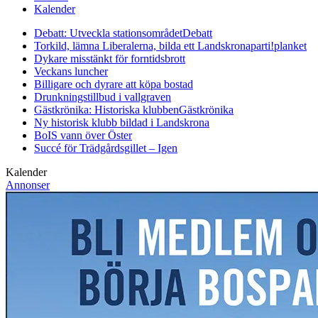
Kalender
Debatt: Utveckla stationsområdet
Debatt
Torkild, lämna Liberalerna, bilda ett Landskronaparti!
planket
Dykare misstänkt för forntidsbrott
Veckans luncher
Billigare och dyrare att köpa bostad
Drunkningstillbud i vallgraven
Gästkrönika: Historiska klubben
Gästkrönika
Ny historisk klubb bildad i Landskrona
BoIS vann över Öster
Succé för Trädgårdsgillet – Igen
Kalender
Annonser