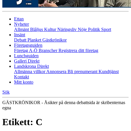
Ettan
Nyheter
Allmänt
Blåljus
Kultur
Näringsliv
Nöje
Politik
Sport
Insänt
Debatt
Planket
Gästkrönikor
Företagsguiden
Företag A-Ö
Branscher
Registrera ditt företag
Lunchguiden
Galleri Direkt
Landskrona Direkt
Allmänna villkor
Annonsera
Bli prenumerant
Kundtjänst
Kontakt
Mitt konto
Sök
GÄSTKRÖNIKOR - Åsikter på denna debattsida är skribenternas
egna
Etikett:
C