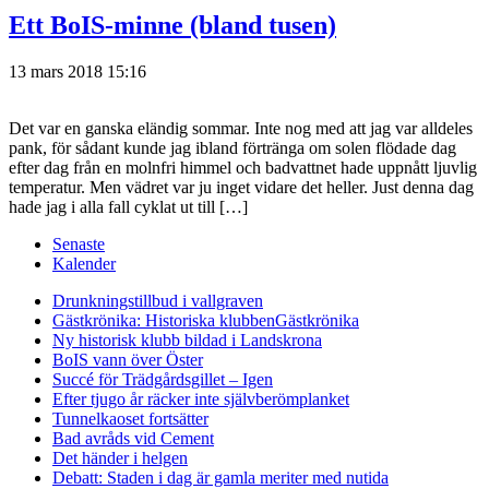
Ett BoIS-minne (bland tusen)
13 mars 2018 15:16
Det var en ganska eländig sommar. Inte nog med att jag var alldeles
pank, för sådant kunde jag ibland förtränga om solen flödade dag
efter dag från en molnfri himmel och badvattnet hade uppnått ljuvlig
temperatur. Men vädret var ju inget vidare det heller. Just denna dag
hade jag i alla fall cyklat ut till […]
Senaste
Kalender
Drunkningstillbud i vallgraven
Gästkrönika: Historiska klubben
Gästkrönika
Ny historisk klubb bildad i Landskrona
BoIS vann över Öster
Succé för Trädgårdsgillet – Igen
Efter tjugo år räcker inte självberöm
planket
Tunnelkaoset fortsätter
Bad avråds vid Cement
Det händer i helgen
Debatt: Staden i dag är gamla meriter med nutida