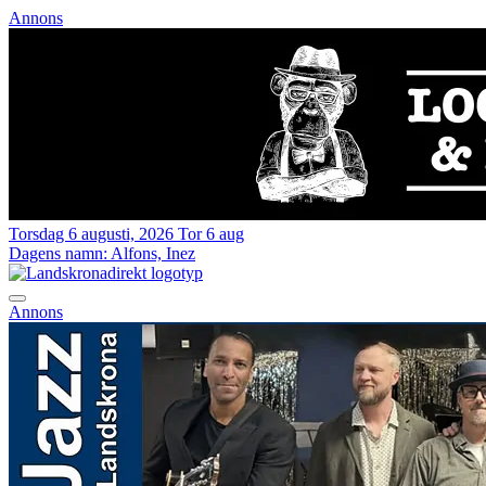
Annons
Torsdag 6 augusti, 2026
Tor 6 aug
Dagens namn:
Alfons, Inez
Annons