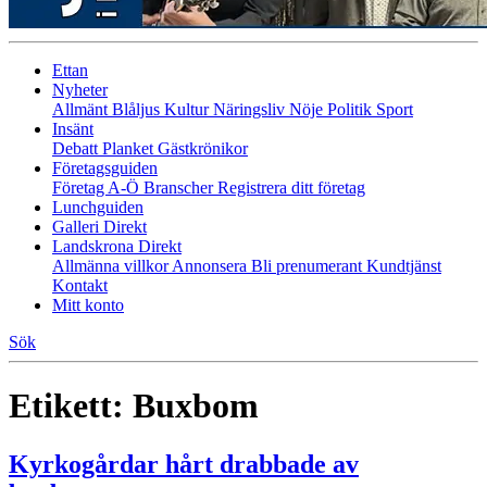
Ettan
Nyheter
Allmänt
Blåljus
Kultur
Näringsliv
Nöje
Politik
Sport
Insänt
Debatt
Planket
Gästkrönikor
Företagsguiden
Företag A-Ö
Branscher
Registrera ditt företag
Lunchguiden
Galleri Direkt
Landskrona Direkt
Allmänna villkor
Annonsera
Bli prenumerant
Kundtjänst
Kontakt
Mitt konto
Sök
Etikett:
Buxbom
Kyrkogårdar hårt drabbade av