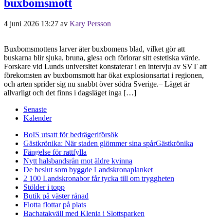
buxbomsmott
4 juni 2026 13:27
av
Kary Persson
Buxbomsmottens larver äter buxbomens blad, vilket gör att
buskarna blir sjuka, bruna, glesa och förlorar sitt estetiska värde.
Forskare vid Lunds universitet konstaterar i en intervju av SVT att
förekomsten av buxbomsmott har ökat explosionsartat i regionen,
och arten sprider sig nu snabbt över södra Sverige.– Läget är
allvarligt och det finns i dagsläget inga […]
Senaste
Kalender
BoIS utsatt för bedrägeriförsök
Gästkrönika: När staden glömmer sina spår
Gästkrönika
Fängelse för rattfylla
Nytt halsbandsrån mot äldre kvinna
De beslut som byggde Landskrona
planket
2 100 Landskronabor får tycka till om tryggheten
Stölder i topp
Butik på väster rånad
Flotta flottar på plats
Bachatakväll med Klenia i Slottsparken