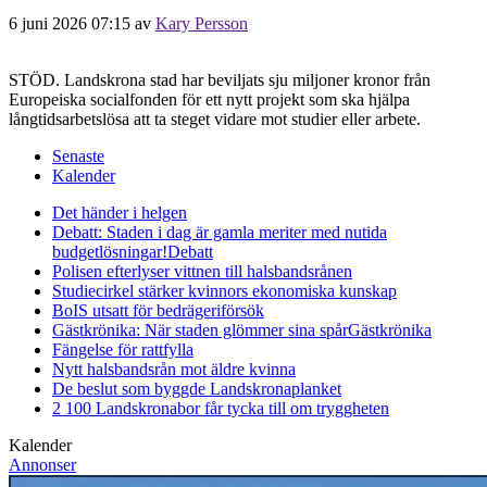
6 juni 2026 07:15
av
Kary Persson
STÖD. Landskrona stad har beviljats sju miljoner kronor från
Europeiska socialfonden för ett nytt projekt som ska hjälpa
långtidsarbetslösa att ta steget vidare mot studier eller arbete.
Senaste
Kalender
Det händer i helgen
Debatt: Staden i dag är gamla meriter med nutida
budgetlösningar!
Debatt
Polisen efterlyser vittnen till halsbandsrånen
Studiecirkel stärker kvinnors ekonomiska kunskap
BoIS utsatt för bedrägeriförsök
Gästkrönika: När staden glömmer sina spår
Gästkrönika
Fängelse för rattfylla
Nytt halsbandsrån mot äldre kvinna
De beslut som byggde Landskrona
planket
2 100 Landskronabor får tycka till om tryggheten
Kalender
Annonser