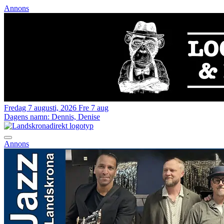
Annons
Fredag 7 augusti, 2026
Fre 7 aug
Dagens namn:
Dennis, Denise
Annons