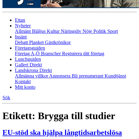
Ettan
Nyheter
Allmänt
Blåljus
Kultur
Näringsliv
Nöje
Politik
Sport
Insänt
Debatt
Planket
Gästkrönikor
Företagsguiden
Företag A-Ö
Branscher
Registrera ditt företag
Lunchguiden
Galleri Direkt
Landskrona Direkt
Allmänna villkor
Annonsera
Bli prenumerant
Kundtjänst
Kontakt
Mitt konto
Sök
Etikett:
Brygga till studier
EU‑stöd ska hjälpa långtidsarbetslösa