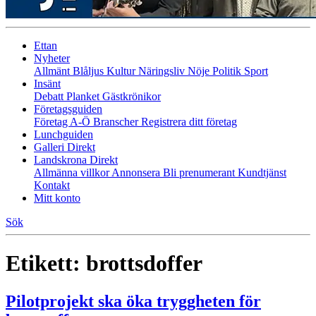
Ettan
Nyheter
Allmänt
Blåljus
Kultur
Näringsliv
Nöje
Politik
Sport
Insänt
Debatt
Planket
Gästkrönikor
Företagsguiden
Företag A-Ö
Branscher
Registrera ditt företag
Lunchguiden
Galleri Direkt
Landskrona Direkt
Allmänna villkor
Annonsera
Bli prenumerant
Kundtjänst
Kontakt
Mitt konto
Sök
Etikett:
brottsdoffer
Pilotprojekt ska öka tryggheten för