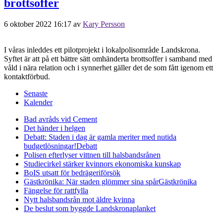
brottsoffer
6 oktober 2022 16:17
av
Kary Persson
I våras inleddes ett pilotprojekt i lokalpolisområde Landskrona.
Syftet är att på ett bättre sätt omhänderta brottsoffer i samband med
våld i nära relation och i synnerhet gäller det de som fått igenom ett
kontaktförbud.
Senaste
Kalender
Bad avråds vid Cement
Det händer i helgen
Debatt: Staden i dag är gamla meriter med nutida
budgetlösningar!
Debatt
Polisen efterlyser vittnen till halsbandsrånen
Studiecirkel stärker kvinnors ekonomiska kunskap
BoIS utsatt för bedrägeriförsök
Gästkrönika: När staden glömmer sina spår
Gästkrönika
Fängelse för rattfylla
Nytt halsbandsrån mot äldre kvinna
De beslut som byggde Landskrona
planket