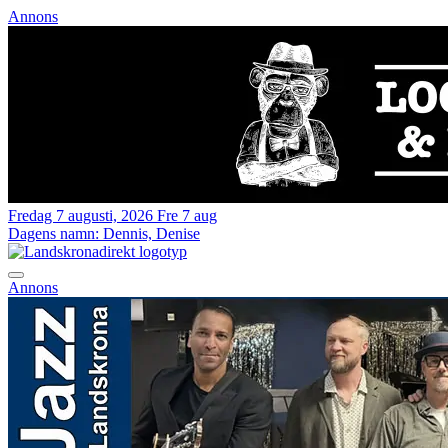
Annons
Fredag 7 augusti, 2026
Fre 7 aug
Dagens namn:
Dennis, Denise
Annons