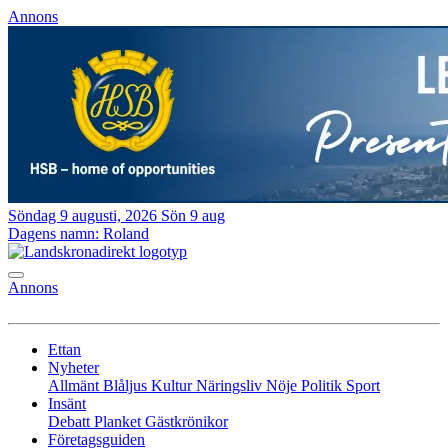
Annons
Söndag 9 augusti, 2026
Sön 9 aug
Dagens namn:
Roland
Annons
Ettan
Nyheter
Allmänt
Blåljus
Kultur
Näringsliv
Nöje
Politik
Sport
Insänt
Debatt
Planket
Gästkrönikor
Företagsguiden