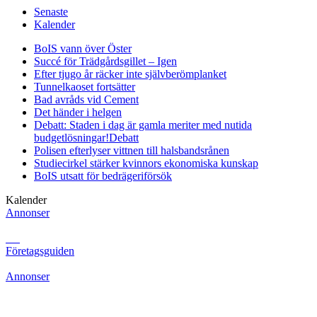
Senaste
Kalender
BoIS vann över Öster
Succé för Trädgårdsgillet – Igen
Efter tjugo år räcker inte självberöm
planket
Tunnelkaoset fortsätter
Bad avråds vid Cement
Det händer i helgen
Debatt: Staden i dag är gamla meriter med nutida
budgetlösningar!
Debatt
Polisen efterlyser vittnen till halsbandsrånen
Studiecirkel stärker kvinnors ekonomiska kunskap
BoIS utsatt för bedrägeriförsök
Kalender
Annonser
Företagsguiden
Annonser