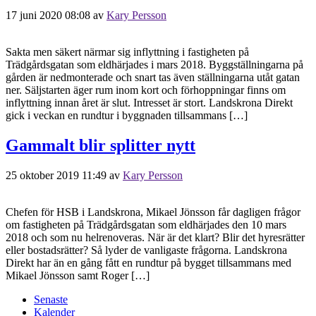
17 juni 2020 08:08
av
Kary Persson
Sakta men säkert närmar sig inflyttning i fastigheten på
Trädgårdsgatan som eldhärjades i mars 2018. Byggställningarna på
gården är nedmonterade och snart tas även ställningarna utåt gatan
ner. Säljstarten äger rum inom kort och förhoppningar finns om
inflyttning innan året är slut. Intresset är stort. Landskrona Direkt
gick i veckan en rundtur i byggnaden tillsammans […]
Gammalt blir splitter nytt
25 oktober 2019 11:49
av
Kary Persson
Chefen för HSB i Landskrona, Mikael Jönsson får dagligen frågor
om fastigheten på Trädgårdsgatan som eldhärjades den 10 mars
2018 och som nu helrenoveras. När är det klart? Blir det hyresrätter
eller bostadsrätter? Så lyder de vanligaste frågorna. Landskrona
Direkt har än en gång fått en rundtur på bygget tillsammans med
Mikael Jönsson samt Roger […]
Senaste
Kalender