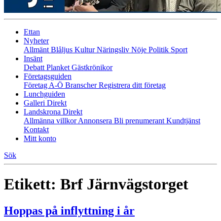
Ettan
Nyheter
Allmänt
Blåljus
Kultur
Näringsliv
Nöje
Politik
Sport
Insänt
Debatt
Planket
Gästkrönikor
Företagsguiden
Företag A-Ö
Branscher
Registrera ditt företag
Lunchguiden
Galleri Direkt
Landskrona Direkt
Allmänna villkor
Annonsera
Bli prenumerant
Kundtjänst
Kontakt
Mitt konto
Sök
Etikett:
Brf Järnvägstorget
Hoppas på inflyttning i år