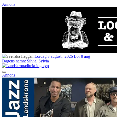
Annons
Lördag 8 augusti, 2026
Lör 8 aug
Dagens namn:
Silvia, Sylvia
Annons