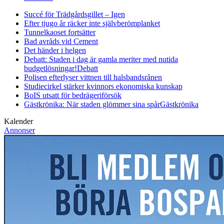
Succé för Trädgårdsgillet – Igen
Efter tjugo år räcker inte självberöm
planket
Tunnelkaoset fortsätter
Bad avråds vid Cement
Det händer i helgen
Debatt: Staden i dag är gamla meriter med nutida
budgetlösningar!
Debatt
Polisen efterlyser vittnen till halsbandsrånen
Studiecirkel stärker kvinnors ekonomiska kunskap
BoIS utsatt för bedrägeriförsök
Gästkrönika: När staden glömmer sina spår
Gästkrönika
Kalender
Annonser