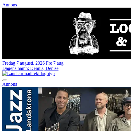
Annons
Fredag 7 augusti, 2026
Fre 7 aug
Dagens namn:
Dennis, Denise
Annons