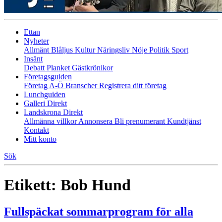
Ettan
Nyheter
Allmänt
Blåljus
Kultur
Näringsliv
Nöje
Politik
Sport
Insänt
Debatt
Planket
Gästkrönikor
Företagsguiden
Företag A-Ö
Branscher
Registrera ditt företag
Lunchguiden
Galleri Direkt
Landskrona Direkt
Allmänna villkor
Annonsera
Bli prenumerant
Kundtjänst
Kontakt
Mitt konto
Sök
Etikett:
Bob Hund
Fullspäckat sommarprogram för alla