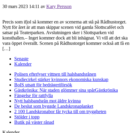
30 mars 2023 14:11
av
Kary Persson
Precis som ifjol så kommer en av scenerna att stå på Rådhustorget.
Nytt för året är att man skippar scenen vid gamla Slottscaféet och
satsar på Teaterparken. Avslutningen sker i Slottsparken vid
konsthallen.– Inget kommer dock att bli inhägnat. Vi vill att det ska
vara öppet överallt. Scenen på Rådhustorget kommer också att få en
[…]
Senaste
Kalender
Polisen efterlyser vittnen till halsbandsrånen
Studiecirkel stärker kvinnors ekonomiska kunskap
BoIS utsatt för bedrägeriförsök
Gästkrönika: När staden glömmer sina spår
Gästkrönika
Fängelse för rattfylla
Nytt halsbandsrån mot äldre kvinna
De beslut som byggde Landskrona
planket
2 100 Landskronabor får tycka till om tryggheten
Stölder i topp
Butik på väster rånad
Kalender