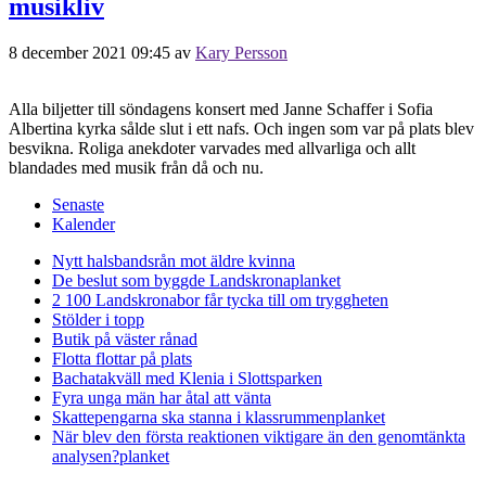
musikliv
8 december 2021 09:45
av
Kary Persson
Alla biljetter till söndagens konsert med Janne Schaffer i Sofia
Albertina kyrka sålde slut i ett nafs. Och ingen som var på plats blev
besvikna. Roliga anekdoter varvades med allvarliga och allt
blandades med musik från då och nu.
Senaste
Kalender
Nytt halsbandsrån mot äldre kvinna
De beslut som byggde Landskrona
planket
2 100 Landskronabor får tycka till om tryggheten
Stölder i topp
Butik på väster rånad
Flotta flottar på plats
Bachatakväll med Klenia i Slottsparken
Fyra unga män har åtal att vänta
Skattepengarna ska stanna i klassrummen
planket
När blev den första reaktionen viktigare än den genomtänkta
analysen?
planket