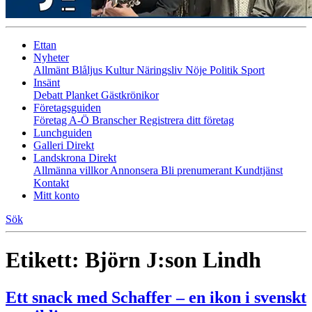
Ettan
Nyheter
Allmänt
Blåljus
Kultur
Näringsliv
Nöje
Politik
Sport
Insänt
Debatt
Planket
Gästkrönikor
Företagsguiden
Företag A-Ö
Branscher
Registrera ditt företag
Lunchguiden
Galleri Direkt
Landskrona Direkt
Allmänna villkor
Annonsera
Bli prenumerant
Kundtjänst
Kontakt
Mitt konto
Sök
Etikett:
Björn J:son Lindh
Ett snack med Schaffer – en ikon i svenskt