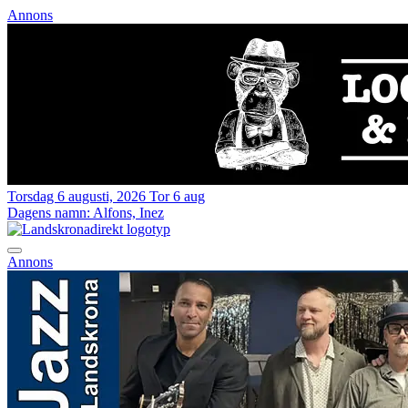
Annons
Torsdag 6 augusti, 2026
Tor 6 aug
Dagens namn:
Alfons, Inez
Annons