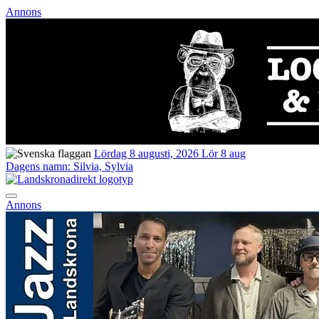
Annons
Lördag 8 augusti, 2026
Lör 8 aug
Dagens namn:
Silvia, Sylvia
Annons