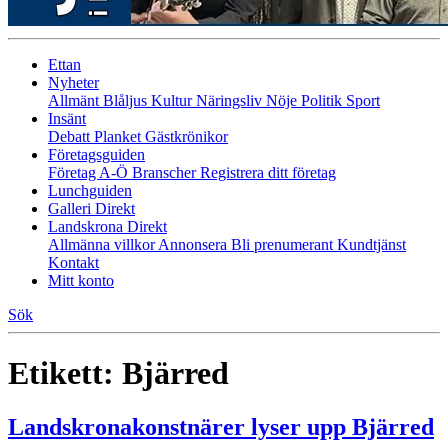
Ettan
Nyheter
Allmänt
Blåljus
Kultur
Näringsliv
Nöje
Politik
Sport
Insänt
Debatt
Planket
Gästkrönikor
Företagsguiden
Företag A-Ö
Branscher
Registrera ditt företag
Lunchguiden
Galleri Direkt
Landskrona Direkt
Allmänna villkor
Annonsera
Bli prenumerant
Kundtjänst
Kontakt
Mitt konto
Sök
Etikett:
Bjärred
Landskronakonstnärer lyser upp Bjärred