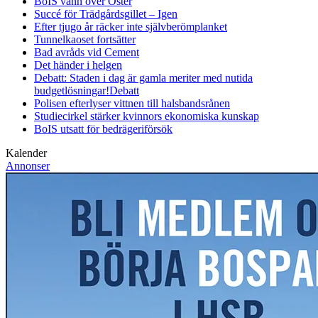
BoIS vann över Öster
Succé för Trädgårdsgillet – Igen
Efter tjugo år räcker inte självberöm
planket
Tunnelkaoset fortsätter
Bad avråds vid Cement
Det händer i helgen
Debatt: Staden i dag är gamla meriter med nutida
budgetlösningar!
Debatt
Polisen efterlyser vittnen till halsbandsrånen
Studiecirkel stärker kvinnors ekonomiska kunskap
BoIS utsatt för bedrägeriförsök
Kalender
Annonser