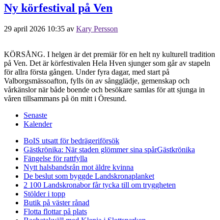
Ny körfestival på Ven
29 april 2026 10:35
av
Kary Persson
KÖRSÅNG. I helgen är det premiär för en helt ny kulturell tradition
på Ven. Det är körfestivalen Hela Hven sjunger som går av stapeln
för allra första gången. Under fyra dagar, med start på
Valborgsmässoafton, fylls ön av sångglädje, gemenskap och
vårkänslor när både boende och besökare samlas för att sjunga in
våren tillsammans på ön mitt i Öresund.
Senaste
Kalender
BoIS utsatt för bedrägeriförsök
Gästkrönika: När staden glömmer sina spår
Gästkrönika
Fängelse för rattfylla
Nytt halsbandsrån mot äldre kvinna
De beslut som byggde Landskrona
planket
2 100 Landskronabor får tycka till om tryggheten
Stölder i topp
Butik på väster rånad
Flotta flottar på plats