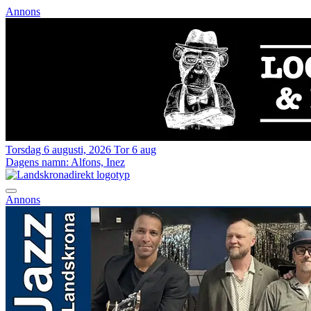
Annons
Torsdag 6 augusti, 2026
Tor 6 aug
Dagens namn:
Alfons, Inez
Annons