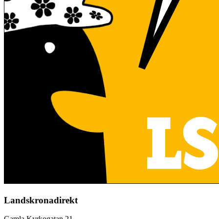
Landskronadirekt
Gamla Kyrkogatan 21,