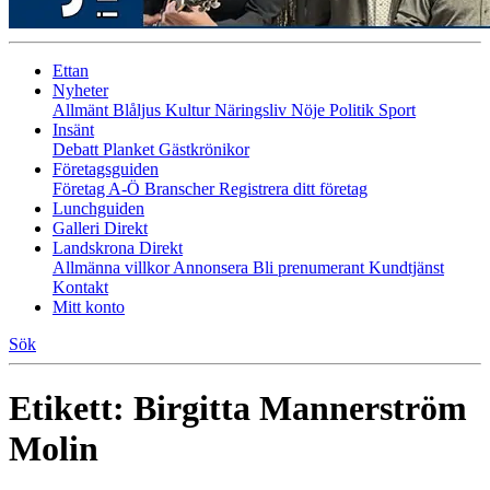
Ettan
Nyheter
Allmänt
Blåljus
Kultur
Näringsliv
Nöje
Politik
Sport
Insänt
Debatt
Planket
Gästkrönikor
Företagsguiden
Företag A-Ö
Branscher
Registrera ditt företag
Lunchguiden
Galleri Direkt
Landskrona Direkt
Allmänna villkor
Annonsera
Bli prenumerant
Kundtjänst
Kontakt
Mitt konto
Sök
Etikett:
Birgitta Mannerström
Molin