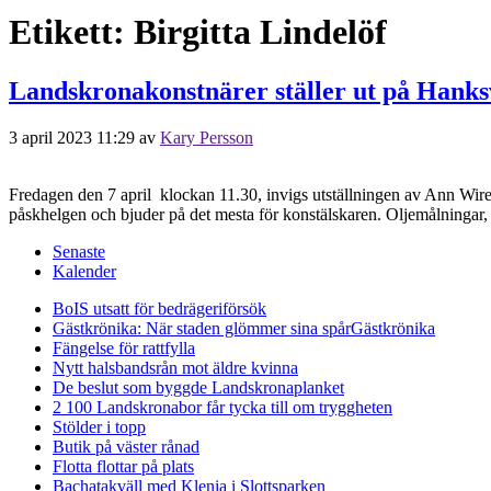
Etikett:
Birgitta Lindelöf
Landskronakonstnärer ställer ut på Hanks
3 april 2023 11:29
av
Kary Persson
Fredagen den 7 april klockan 11.30, invigs utställningen av Ann Wiren
påskhelgen och bjuder på det mesta för konstälskaren. Oljemålningar, 
Senaste
Kalender
BoIS utsatt för bedrägeriförsök
Gästkrönika: När staden glömmer sina spår
Gästkrönika
Fängelse för rattfylla
Nytt halsbandsrån mot äldre kvinna
De beslut som byggde Landskrona
planket
2 100 Landskronabor får tycka till om tryggheten
Stölder i topp
Butik på väster rånad
Flotta flottar på plats
Bachatakväll med Klenia i Slottsparken