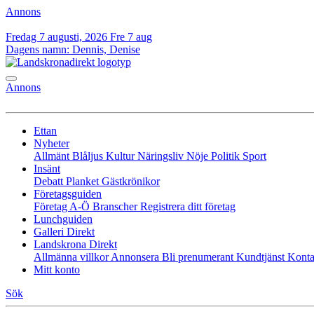
Annons
Fredag 7 augusti, 2026
Fre 7 aug
Dagens namn:
Dennis, Denise
Annons
Ettan
Nyheter
Allmänt
Blåljus
Kultur
Näringsliv
Nöje
Politik
Sport
Insänt
Debatt
Planket
Gästkrönikor
Företagsguiden
Företag A-Ö
Branscher
Registrera ditt företag
Lunchguiden
Galleri Direkt
Landskrona Direkt
Allmänna villkor
Annonsera
Bli prenumerant
Kundtjänst
Konta
Mitt konto
Sök