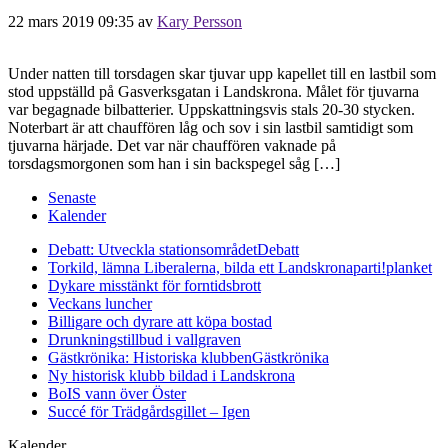
22 mars 2019 09:35
av
Kary Persson
Under natten till torsdagen skar tjuvar upp kapellet till en lastbil som
stod uppställd på Gasverksgatan i Landskrona. Målet för tjuvarna
var begagnade bilbatterier. Uppskattningsvis stals 20-30 stycken.
Noterbart är att chauffören låg och sov i sin lastbil samtidigt som
tjuvarna härjade. Det var när chauffören vaknade på
torsdagsmorgonen som han i sin backspegel såg […]
Senaste
Kalender
Debatt: Utveckla stationsområdet
Debatt
Torkild, lämna Liberalerna, bilda ett Landskronaparti!
planket
Dykare misstänkt för forntidsbrott
Veckans luncher
Billigare och dyrare att köpa bostad
Drunkningstillbud i vallgraven
Gästkrönika: Historiska klubben
Gästkrönika
Ny historisk klubb bildad i Landskrona
BoIS vann över Öster
Succé för Trädgårdsgillet – Igen
Kalender