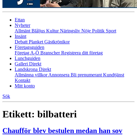
Ettan
Nyheter
Allmänt
Blåljus
Kultur
Näringsliv
Nöje
Politik
Sport
Insänt
Debatt
Planket
Gästkrönikor
Företagsguiden
Företag A-Ö
Branscher
Registrera ditt företag
Lunchguiden
Galleri Direkt
Landskrona Direkt
Allmänna villkor
Annonsera
Bli prenumerant
Kundtjänst
Kontakt
Mitt konto
Sök
Etikett:
bilbatteri
Chaufför blev bestulen medan han sov