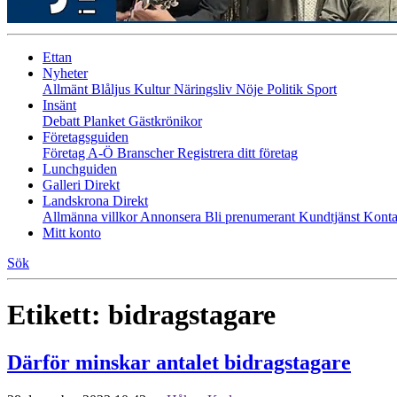
Ettan
Nyheter
Allmänt
Blåljus
Kultur
Näringsliv
Nöje
Politik
Sport
Insänt
Debatt
Planket
Gästkrönikor
Företagsguiden
Företag A-Ö
Branscher
Registrera ditt företag
Lunchguiden
Galleri Direkt
Landskrona Direkt
Allmänna villkor
Annonsera
Bli prenumerant
Kundtjänst
Konta
Mitt konto
Sök
Etikett:
bidragstagare
Därför minskar antalet bidragstagare