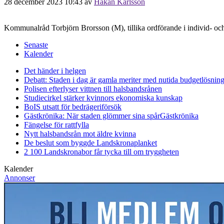
28 december 2023 10:43
av
Håkan Karlsson
Kommunalråd Torbjörn Brorsson (M), tillika ordförande i individ- och 
Senaste
Kalender
Det händer i helgen
Debatt: Staden i dag är gamla meriter med nutida budgetlösning
Polisen efterlyser vittnen till halsbandsrånen
Studiecirkel stärker kvinnors ekonomiska kunskap
BoIS utsatt för bedrägeriförsök
Gästkrönika: När staden glömmer sina spår
Gästkrönika
Fängelse för rattfylla
Nytt halsbandsrån mot äldre kvinna
De beslut som byggde Landskrona
planket
2 100 Landskronabor får tycka till om tryggheten
Kalender
Annonser