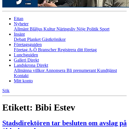
Ettan
Nyheter
Allmänt
Blåljus
Kultur
Näringsliv
Nöje
Politik
Sport
Insänt
Debatt
Planket
Gästkrönikor
Företagsguiden
Företag A-Ö
Branscher
Registrera ditt företag
Lunchguiden
Galleri Direkt
Landskrona Direkt
Allmänna villkor
Annonsera
Bli prenumerant
Kundtjänst
Kontakt
Mitt konto
Sök
Etikett:
Bibi Estev
Stadsdirektören tar besluten om avslag på