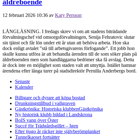
äldreboende
12 februari 2026 10:36
av
Kary Persson
LÅNGLÄSNING. I fredags skrev vi om att stadens biträdande
förvaltningschef vid omsorgsförvaltningen, Senija Fehratovic slutar
sin tjänst och får lön under ett år utan att behöva arbeta. Hon ska
dock enligt avtalet ”stå till arbetsgivarens förfogande”. Ett jobb hon
skulle kunna utföra är att behandla ärenden till de som söker plats på
äldreboenden men som handläggarna bedömer ska få avslag. Detta
är dock inte en möjlighet som staden valt att utnyttja. Istället hamnar
ärendena efter långa turer på stadsdirektör Pernilla Anderbergs bord.
Senaste
Kalender
Billigare och dyrare att köpa bostad
Drunkningstillbud i vallgraven
Gästkrönika: Historiska klubben
Gästkrönika
Ny historisk klubb bildad i Landskrona
BoIS vann över Öster
Succé för Trädgårdsgillet – Igen
Efter tjugo år räcker inte självberöm
planket
Tunnelkaoset fortsätter