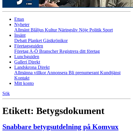
Ettan
Nyheter
Allmänt
Blåljus
Kultur
Näringsliv
Nöje
Politik
Sport
Insänt
Debatt
Planket
Gästkrönikor
Företagsguiden
Företag A-Ö
Branscher
Registrera ditt företag
Lunchguiden
Galleri Direkt
Landskrona Direkt
Allmänna villkor
Annonsera
Bli prenumerant
Kundtjänst
Kontakt
Mitt konto
Sök
Etikett:
Betygsdokument
Snabbare betygsutdelning på Komvux