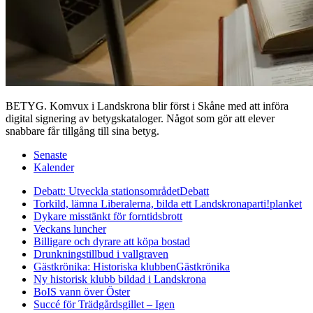
BETYG. Komvux i Landskrona blir först i Skåne med att införa
digital signering av betygskataloger. Något som gör att elever
snabbare får tillgång till sina betyg.
Senaste
Kalender
Debatt: Utveckla stationsområdet
Debatt
Torkild, lämna Liberalerna, bilda ett Landskronaparti!
planket
Dykare misstänkt för forntidsbrott
Veckans luncher
Billigare och dyrare att köpa bostad
Drunkningstillbud i vallgraven
Gästkrönika: Historiska klubben
Gästkrönika
Ny historisk klubb bildad i Landskrona
BoIS vann över Öster
Succé för Trädgårdsgillet – Igen