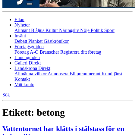
Ettan
Nyheter
Allmänt
Blåljus
Kultur
Näringsliv
Nöje
Politik
Sport
Insänt
Debatt
Planket
Gästkrönikor
Företagsguiden
Företag A-Ö
Branscher
Registrera ditt företag
Lunchguiden
Galleri Direkt
Landskrona Direkt
Allmänna villkor
Annonsera
Bli prenumerant
Kundtjänst
Kontakt
Mitt konto
Sök
Etikett:
betong
Vattentornet har klätts i stålstass för en