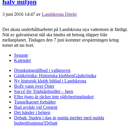
halv miljon
3 juni 2016 14:47
av
Landskrona Direkt
Det akuta underhållsarbetet på Landskrona nya vattentorn är färdigt.
Nät av galvaniserat stål ska hindra att betong släpper från
mellanplanet. Tisdagen den 7 juni kommer avspärrningen kring
tornet att tas bort.
Senaste
Kalender
Drunkningstillbud i vallgraven
Gästkrönika: Historiska klubben
Gästkrönika
Ny historisk klubb bildad i Landskrona
BoIS vann över Öster
Succé för Trädgårdsgillet – Igen
Efter tjugo år räcker inte självberöm
planket
Tunnelkaoset fortsätter
Bad avråds vid Cement
Det händer i helgen
Debatt: Staden i dag är gamla meriter med nutida
budgetlösningar!
Debatt