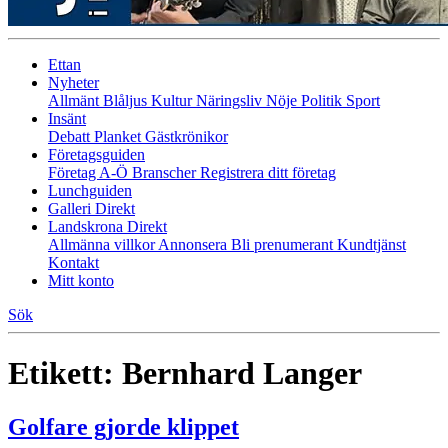
Ettan
Nyheter
Allmänt
Blåljus
Kultur
Näringsliv
Nöje
Politik
Sport
Insänt
Debatt
Planket
Gästkrönikor
Företagsguiden
Företag A-Ö
Branscher
Registrera ditt företag
Lunchguiden
Galleri Direkt
Landskrona Direkt
Allmänna villkor
Annonsera
Bli prenumerant
Kundtjänst
Kontakt
Mitt konto
Sök
Etikett:
Bernhard Langer
Golfare gjorde klippet