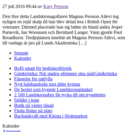
27 juli 2016 09:44
av
Kary Persson
Den före detta Landskronagolfaren Magnus Persson Atlevi tog
nyligen en rejäl skalp då han blev delad trea i British Open för
veteraner. Därmed placerade han sig bättre än bland andra Jesper
Parnevik, Ian Woosnam och Bernhard Langer. Vann gjorde Paul
Broadhurst. Tredjeplatsen innebär att Magnus Persson Atlevi, som
till vardags är pro på Lunds Akademiska […]
Senaste
Kalender
BoIS utsatt för bedrägeriförsök
Gästkrönika: När staden glömmer sina spår
Gästkrönika
Fängelse för rattfylla
Nytt halsbandsrån mot äldre kvinna
De beslut som byggde Landskrona
planket
2 100 Landskronabor får tycka till om tryggheten
Stölder i topp
Butik på väster rånad
Flotta flottar på plats
Bachatakväll med Klenia i Slottsparken
Kalender
Annonser