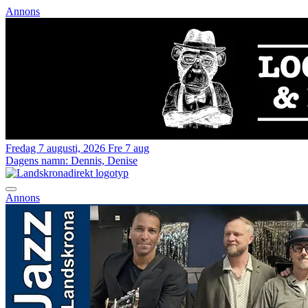
Annons
Fredag 7 augusti, 2026
Fre 7 aug
Dagens namn:
Dennis, Denise
Annons