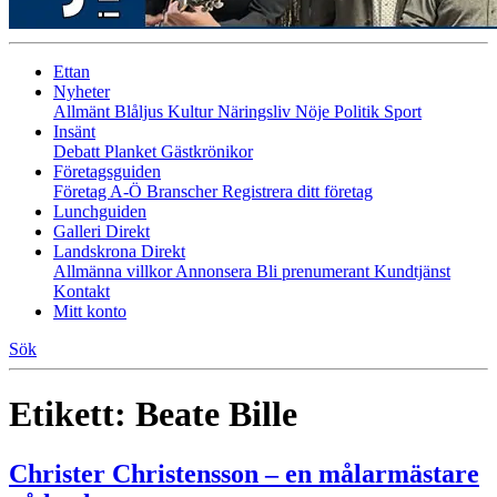
Ettan
Nyheter
Allmänt
Blåljus
Kultur
Näringsliv
Nöje
Politik
Sport
Insänt
Debatt
Planket
Gästkrönikor
Företagsguiden
Företag A-Ö
Branscher
Registrera ditt företag
Lunchguiden
Galleri Direkt
Landskrona Direkt
Allmänna villkor
Annonsera
Bli prenumerant
Kundtjänst
Kontakt
Mitt konto
Sök
Etikett:
Beate Bille
Christer Christensson – en målarmästare