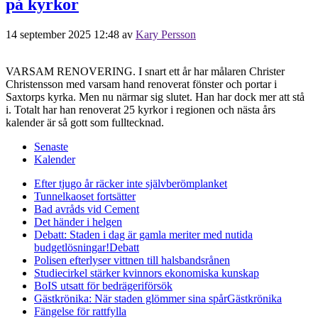
på kyrkor
14 september 2025 12:48
av
Kary Persson
VARSAM RENOVERING. I snart ett år har målaren Christer
Christensson med varsam hand renoverat fönster och portar i
Saxtorps kyrka. Men nu närmar sig slutet. Han har dock mer att stå
i. Totalt har han renoverat 25 kyrkor i regionen och nästa års
kalender är så gott som fulltecknad.
Senaste
Kalender
Efter tjugo år räcker inte självberöm
planket
Tunnelkaoset fortsätter
Bad avråds vid Cement
Det händer i helgen
Debatt: Staden i dag är gamla meriter med nutida
budgetlösningar!
Debatt
Polisen efterlyser vittnen till halsbandsrånen
Studiecirkel stärker kvinnors ekonomiska kunskap
BoIS utsatt för bedrägeriförsök
Gästkrönika: När staden glömmer sina spår
Gästkrönika
Fängelse för rattfylla