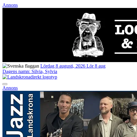
Annons
Lördag 8 augusti, 2026
Lör 8 aug
Dagens namn:
Silvia, Sylvia
Annons