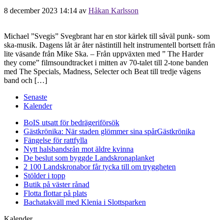
8 december 2023 14:14
av
Håkan Karlsson
Michael ”Svegis” Svegbrant har en stor kärlek till såväl punk- som
ska-musik. Dagens låt är åter nästintill helt instrumentell bortsett från
lite väsande från Mike Ska. – Från uppväxten med ” The Harder
they come” filmsoundtracket i mitten av 70-talet till 2-tone banden
med The Specials, Madness, Selecter och Beat till tredje vågens
band och […]
Senaste
Kalender
BoIS utsatt för bedrägeriförsök
Gästkrönika: När staden glömmer sina spår
Gästkrönika
Fängelse för rattfylla
Nytt halsbandsrån mot äldre kvinna
De beslut som byggde Landskrona
planket
2 100 Landskronabor får tycka till om tryggheten
Stölder i topp
Butik på väster rånad
Flotta flottar på plats
Bachatakväll med Klenia i Slottsparken
Kalender