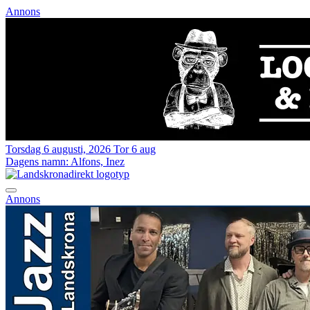
Annons
Torsdag 6 augusti, 2026
Tor 6 aug
Dagens namn:
Alfons, Inez
Annons