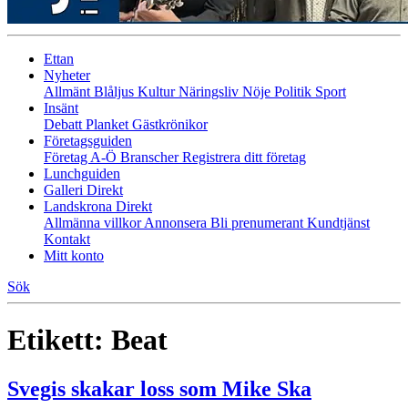
Ettan
Nyheter
Allmänt
Blåljus
Kultur
Näringsliv
Nöje
Politik
Sport
Insänt
Debatt
Planket
Gästkrönikor
Företagsguiden
Företag A-Ö
Branscher
Registrera ditt företag
Lunchguiden
Galleri Direkt
Landskrona Direkt
Allmänna villkor
Annonsera
Bli prenumerant
Kundtjänst
Kontakt
Mitt konto
Sök
Etikett:
Beat
Svegis skakar loss som Mike Ska