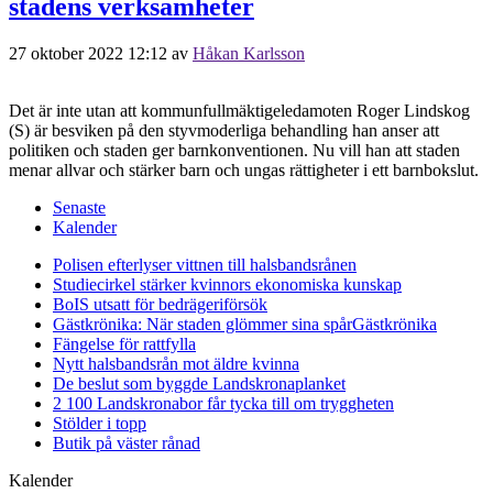
stadens verksamheter
27 oktober 2022 12:12
av
Håkan Karlsson
Det är inte utan att kommunfullmäktigeledamoten Roger Lindskog
(S) är besviken på den styvmoderliga behandling han anser att
politiken och staden ger barnkonventionen. Nu vill han att staden
menar allvar och stärker barn och ungas rättigheter i ett barnbokslut.
Senaste
Kalender
Polisen efterlyser vittnen till halsbandsrånen
Studiecirkel stärker kvinnors ekonomiska kunskap
BoIS utsatt för bedrägeriförsök
Gästkrönika: När staden glömmer sina spår
Gästkrönika
Fängelse för rattfylla
Nytt halsbandsrån mot äldre kvinna
De beslut som byggde Landskrona
planket
2 100 Landskronabor får tycka till om tryggheten
Stölder i topp
Butik på väster rånad
Kalender