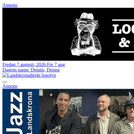
Annons
Fredag 7 augusti, 2026
Fre 7 aug
Dagens namn:
Dennis, Denise
Annons