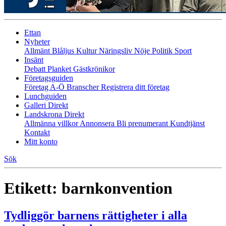
Ettan
Nyheter
Allmänt
Blåljus
Kultur
Näringsliv
Nöje
Politik
Sport
Insänt
Debatt
Planket
Gästkrönikor
Företagsguiden
Företag A-Ö
Branscher
Registrera ditt företag
Lunchguiden
Galleri Direkt
Landskrona Direkt
Allmänna villkor
Annonsera
Bli prenumerant
Kundtjänst
Kontakt
Mitt konto
Sök
Etikett:
barnkonvention
Tydliggör barnens rättigheter i alla