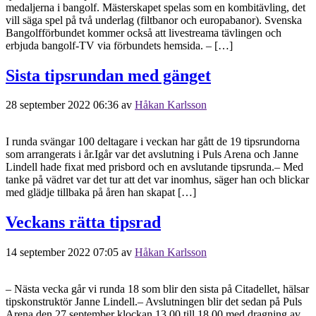
medaljerna i bangolf. Mästerskapet spelas som en kombitävling, det
vill säga spel på två underlag (filtbanor och europabanor). Svenska
Bangolfförbundet kommer också att livestreama tävlingen och
erbjuda bangolf-TV via förbundets hemsida. – […]
Sista tipsrundan med gänget
28 september 2022 06:36
av
Håkan Karlsson
I runda svängar 100 deltagare i veckan har gått de 19 tipsrundorna
som arrangerats i år.Igår var det avslutning i Puls Arena och Janne
Lindell hade fixat med prisbord och en avslutande tipsrunda.– Med
tanke på vädret var det tur att det var inomhus, säger han och blickar
med glädje tillbaka på åren han skapat […]
Veckans rätta tipsrad
14 september 2022 07:05
av
Håkan Karlsson
– Nästa vecka går vi runda 18 som blir den sista på Citadellet, hälsar
tipskonstruktör Janne Lindell.– Avslutningen blir det sedan på Puls
Arena den 27 september klockan 13.00 till 18.00 med dragning av