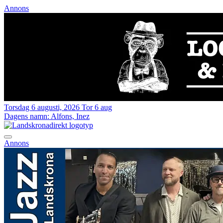
Annons
Torsdag 6 augusti, 2026
Tor 6 aug
Dagens namn:
Alfons, Inez
Annons