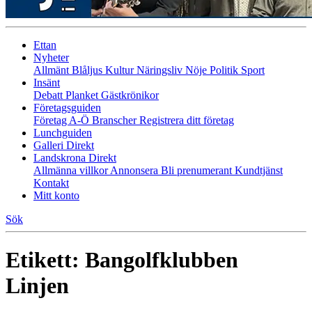
Ettan
Nyheter
Allmänt
Blåljus
Kultur
Näringsliv
Nöje
Politik
Sport
Insänt
Debatt
Planket
Gästkrönikor
Företagsguiden
Företag A-Ö
Branscher
Registrera ditt företag
Lunchguiden
Galleri Direkt
Landskrona Direkt
Allmänna villkor
Annonsera
Bli prenumerant
Kundtjänst
Kontakt
Mitt konto
Sök
Etikett:
Bangolfklubben
Linjen