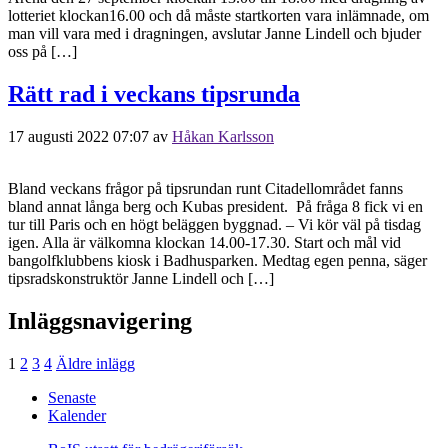
lotteriet klockan16.00 och då måste startkorten vara inlämnade, om
man vill vara med i dragningen, avslutar Janne Lindell och bjuder
oss på […]
Rätt rad i veckans tipsrunda
17 augusti 2022 07:07
av
Håkan Karlsson
Bland veckans frågor på tipsrundan runt Citadellområdet fanns
bland annat långa berg och Kubas president. På fråga 8 fick vi en
tur till Paris och en högt beläggen byggnad. – Vi kör väl på tisdag
igen. Alla är välkomna klockan 14.00-17.30. Start och mål vid
bangolfklubbens kiosk i Badhusparken. Medtag egen penna, säger
tipsradskonstruktör Janne Lindell och […]
Inläggsnavigering
1
2
3
4
Äldre inlägg
Senaste
Kalender