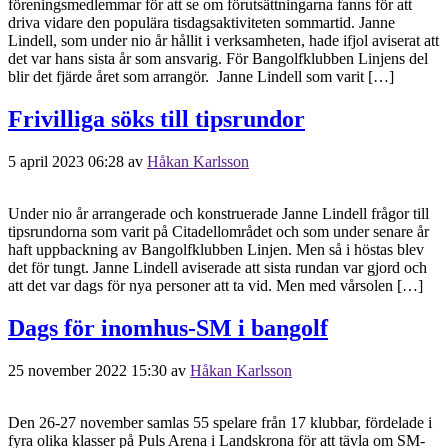
föreningsmedlemmar för att se om förutsättningarna fanns för att
driva vidare den populära tisdagsaktiviteten sommartid. Janne
Lindell, som under nio år hållit i verksamheten, hade ifjol aviserat att
det var hans sista år som ansvarig. För Bangolfklubben Linjens del
blir det fjärde året som arrangör. Janne Lindell som varit […]
Frivilliga söks till tipsrundor
5 april 2023 06:28
av
Håkan Karlsson
Under nio år arrangerade och konstruerade Janne Lindell frågor till
tipsrundorna som varit på Citadellområdet och som under senare år
haft uppbackning av Bangolfklubben Linjen. Men så i höstas blev
det för tungt. Janne Lindell aviserade att sista rundan var gjord och
att det var dags för nya personer att ta vid. Men med vårsolen […]
Dags för inomhus-SM i bangolf
25 november 2022 15:30
av
Håkan Karlsson
Den 26-27 november samlas 55 spelare från 17 klubbar, fördelade i
fyra olika klasser på Puls Arena i Landskrona för att tävla om SM-