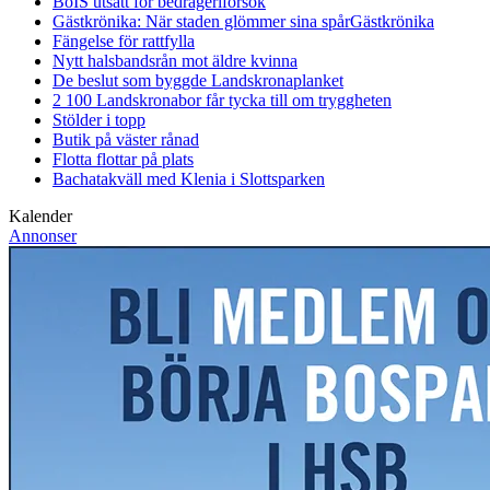
BoIS utsatt för bedrägeriförsök
Gästkrönika: När staden glömmer sina spår
Gästkrönika
Fängelse för rattfylla
Nytt halsbandsrån mot äldre kvinna
De beslut som byggde Landskrona
planket
2 100 Landskronabor får tycka till om tryggheten
Stölder i topp
Butik på väster rånad
Flotta flottar på plats
Bachatakväll med Klenia i Slottsparken
Kalender
Annonser