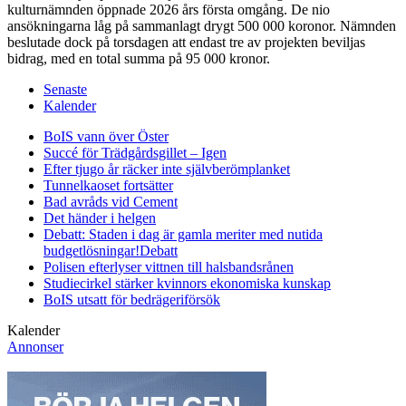
kulturnämnden öppnade 2026 års första omgång. De nio
ansökningarna låg på sammanlagt drygt 500 000 koronor. Nämnden
beslutade dock på torsdagen att endast tre av projekten beviljas
bidrag, med en total summa på 95 000 kronor.
Senaste
Kalender
BoIS vann över Öster
Succé för Trädgårdsgillet – Igen
Efter tjugo år räcker inte självberöm
planket
Tunnelkaoset fortsätter
Bad avråds vid Cement
Det händer i helgen
Debatt: Staden i dag är gamla meriter med nutida
budgetlösningar!
Debatt
Polisen efterlyser vittnen till halsbandsrånen
Studiecirkel stärker kvinnors ekonomiska kunskap
BoIS utsatt för bedrägeriförsök
Kalender
Annonser