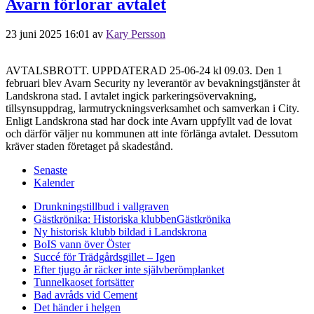
Avarn förlorar avtalet
23 juni 2025 16:01
av
Kary Persson
AVTALSBROTT. UPPDATERAD 25-06-24 kl 09.03. Den 1
februari blev Avarn Security ny leverantör av bevakningstjänster åt
Landskrona stad. I avtalet ingick parkeringsövervakning,
tillsynsuppdrag, larmutryckningsverksamhet och samverkan i City.
Enligt Landskrona stad har dock inte Avarn uppfyllt vad de lovat
och därför väljer nu kommunen att inte förlänga avtalet. Dessutom
kräver staden företaget på skadestånd.
Senaste
Kalender
Drunkningstillbud i vallgraven
Gästkrönika: Historiska klubben
Gästkrönika
Ny historisk klubb bildad i Landskrona
BoIS vann över Öster
Succé för Trädgårdsgillet – Igen
Efter tjugo år räcker inte självberöm
planket
Tunnelkaoset fortsätter
Bad avråds vid Cement
Det händer i helgen