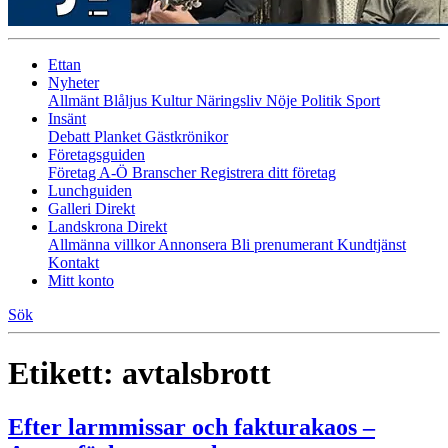
Ettan
Nyheter
Allmänt
Blåljus
Kultur
Näringsliv
Nöje
Politik
Sport
Insänt
Debatt
Planket
Gästkrönikor
Företagsguiden
Företag A-Ö
Branscher
Registrera ditt företag
Lunchguiden
Galleri Direkt
Landskrona Direkt
Allmänna villkor
Annonsera
Bli prenumerant
Kundtjänst
Kontakt
Mitt konto
Sök
Etikett:
avtalsbrott
Efter larmmissar och fakturakaos –