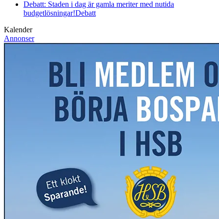
Debatt: Staden i dag är gamla meriter med nutida
budgetlösningar!
Debatt
Kalender
Annonser