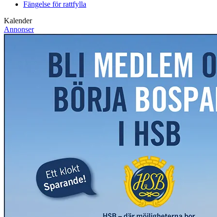
Fängelse för rattfylla
Kalender
Annonser