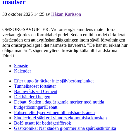
insatser
30 oktober 2025 14:25
av
Håkan Karlsson
OMSORGSAVGIFTER. Vid omsorgsnämndens möte i förra
veckan gjordes en formidabel pudel. Sedan en tid har det cirkulerat
påståenden om att avgiftshandläggningen inom såväl förvaltningen
som omsorgsbolaget i det närmaste havererat. ”De har nu erkänt hur
dåliga man är!”, säger en ytterst trovärdig källa till Landskrona
Direkt.
Senaste
Kalender
Efter tjugo år räcker inte självberöm
planket
Tunnelkaoset fortsätter
Bad avråds vid Cement
Det händer i helgen
Debatt: Staden i dag är gamla meriter med nutida
budgetlösningar!
Debatt
Polisen efterlyser vittnen till halsbandsrånen
Studiecirkel stärker kvinnors ekonomiska kunskap
BoIS utsatt för bedrägeriförsök
Gästkrönika: När staden glömmer sina spår
Gästkrönika