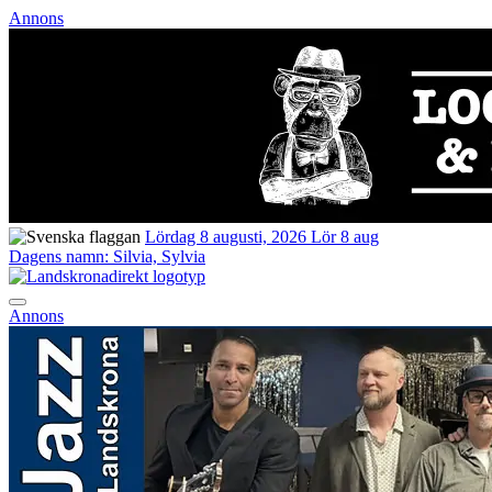
Annons
Lördag 8 augusti, 2026
Lör 8 aug
Dagens namn:
Silvia, Sylvia
Annons