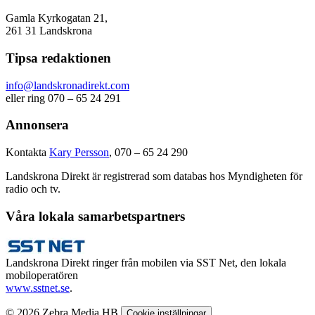
Gamla Kyrkogatan 21,
261 31 Landskrona
Tipsa redaktionen
info@landskronadirekt.com
eller ring 070 – 65 24 291
Annonsera
Kontakta
Kary Persson
, 070 – 65 24 290
Landskrona Direkt är registrerad som databas hos Myndigheten för
radio och tv.
Våra lokala samarbetspartners
Landskrona Direkt ringer från mobilen via SST Net, den lokala
mobiloperatören
www.sstnet.se
.
© 2026 Zebra Media HB
Cookie inställningar