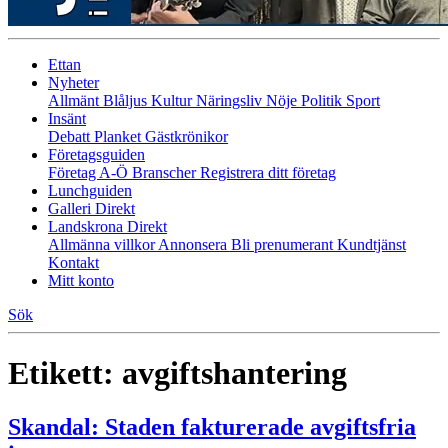
Ettan
Nyheter
Allmänt
Blåljus
Kultur
Näringsliv
Nöje
Politik
Sport
Insänt
Debatt
Planket
Gästkrönikor
Företagsguiden
Företag A-Ö
Branscher
Registrera ditt företag
Lunchguiden
Galleri Direkt
Landskrona Direkt
Allmänna villkor
Annonsera
Bli prenumerant
Kundtjänst
Kontakt
Mitt konto
Sök
Etikett:
avgiftshantering
Skandal: Staden fakturerade avgiftsfria