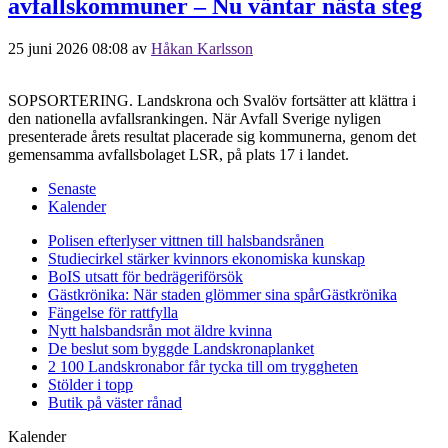
avfallskommuner – Nu väntar nästa steg
25 juni 2026 08:08
av
Håkan Karlsson
SOPSORTERING. Landskrona och Svalöv fortsätter att klättra i
den nationella avfallsrankingen. När Avfall Sverige nyligen
presenterade årets resultat placerade sig kommunerna, genom det
gemensamma avfallsbolaget LSR, på plats 17 i landet.
Senaste
Kalender
Polisen efterlyser vittnen till halsbandsrånen
Studiecirkel stärker kvinnors ekonomiska kunskap
BoIS utsatt för bedrägeriförsök
Gästkrönika: När staden glömmer sina spår
Gästkrönika
Fängelse för rattfylla
Nytt halsbandsrån mot äldre kvinna
De beslut som byggde Landskrona
planket
2 100 Landskronabor får tycka till om tryggheten
Stölder i topp
Butik på väster rånad
Kalender