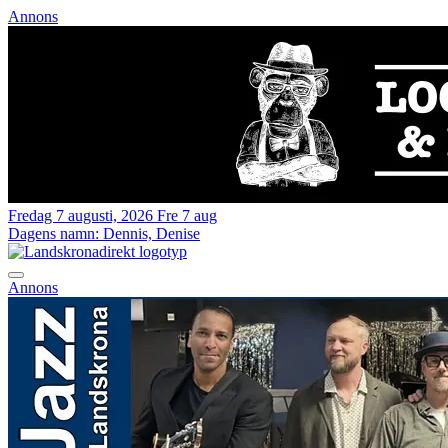
Annons
Fredag 7 augusti, 2026
Fre 7 aug
Dagens namn:
Dennis, Denise
Annons