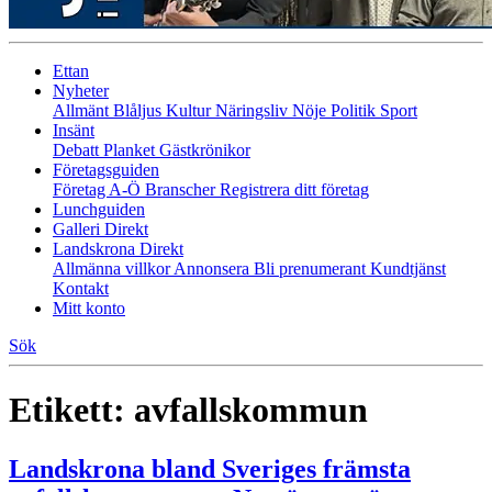
Ettan
Nyheter
Allmänt
Blåljus
Kultur
Näringsliv
Nöje
Politik
Sport
Insänt
Debatt
Planket
Gästkrönikor
Företagsguiden
Företag A-Ö
Branscher
Registrera ditt företag
Lunchguiden
Galleri Direkt
Landskrona Direkt
Allmänna villkor
Annonsera
Bli prenumerant
Kundtjänst
Kontakt
Mitt konto
Sök
Etikett:
avfallskommun
Landskrona bland Sveriges främsta