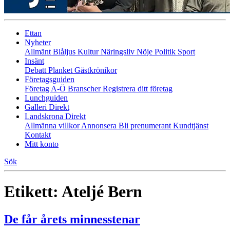
Ettan
Nyheter
Allmänt
Blåljus
Kultur
Näringsliv
Nöje
Politik
Sport
Insänt
Debatt
Planket
Gästkrönikor
Företagsguiden
Företag A-Ö
Branscher
Registrera ditt företag
Lunchguiden
Galleri Direkt
Landskrona Direkt
Allmänna villkor
Annonsera
Bli prenumerant
Kundtjänst
Kontakt
Mitt konto
Sök
Etikett:
Ateljé Bern
De får årets minnesstenar