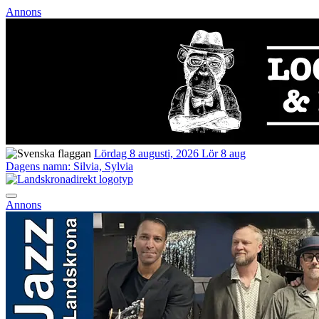
Annons
Lördag 8 augusti, 2026
Lör 8 aug
Dagens namn:
Silvia, Sylvia
Annons