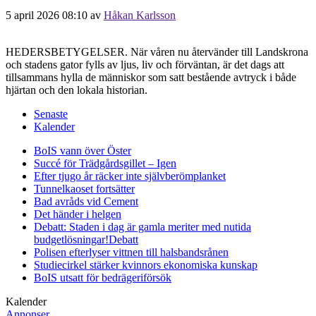
5 april 2026 08:10
av
Håkan Karlsson
HEDERSBETYGELSER. När våren nu återvänder till Landskrona
och stadens gator fylls av ljus, liv och förväntan, är det dags att
tillsammans hylla de människor som satt bestående avtryck i både
hjärtan och den lokala historian.
Senaste
Kalender
BoIS vann över Öster
Succé för Trädgårdsgillet – Igen
Efter tjugo år räcker inte självberöm
planket
Tunnelkaoset fortsätter
Bad avråds vid Cement
Det händer i helgen
Debatt: Staden i dag är gamla meriter med nutida
budgetlösningar!
Debatt
Polisen efterlyser vittnen till halsbandsrånen
Studiecirkel stärker kvinnors ekonomiska kunskap
BoIS utsatt för bedrägeriförsök
Kalender
Annonser